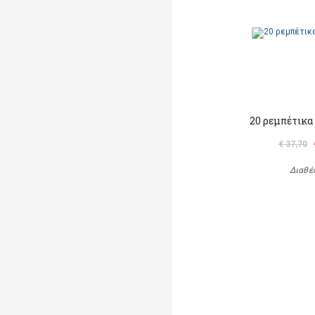
20 ρεμπέτικα
€ 37,70
Διαθέ