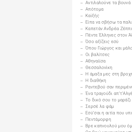
Αντιλαλούνε τα βουνά
Απότομα
Καϊξής
Είπα να σβήσω τα παλ
Καπετάν Ανδρέα Ζέππ
Πέντε Έλληνες στον Ά
Όσο αξίζεις εσύ
Όπου Γιώργος και μάλ
Οι βαλίτσες
Αθηναίϊσα
Θεσσαλονίκη
Η άμαξα μες στη βροχ
Η διαθήκη
Ραντεβού σαν περιμέ
Ένα τραγούδι απ'τ'Αλγ
Το δικό σου το μαράζι
Σερσέ λα φάμ
Εσύ'σαι η αιτία που υ
Πεντάμορφη
Βρε καπνουλού μου ό