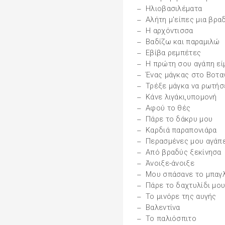
Ηλιοβασιλέματα
Αλήτη μ'είπες μια βρα
Η αρχόντισσα
Βαδίζω και παραμιλώ
Εβίβα ρεμπέτες
Η πρώτη σου αγάπη εί
Ένας μάγκας στο Βοτα
Τρέξε μάγκα να ρωτήσ
Κάνε λιγάκι,υπομονή
Αφού το θές
Πάρε το δάκρυ μου
Καρδιά παραπονιάρα
Περασμένες μου αγάπ
Από βραδύς ξεκίνησα
Άνοιξε-άνοιξε
Μου σπάσανε το μπαγ
Πάρε το δαχτυλίδι μο
Το μινόρε της αυγής
Βαλεντίνα
Το παλιόσπιτο