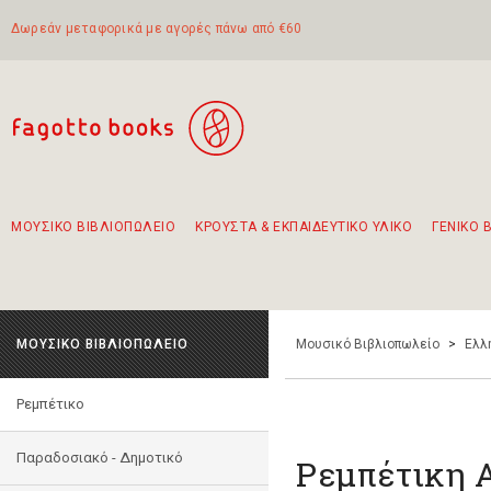
Δωρεάν μεταφορικά με αγορές πάνω από €60
ΜΟΥΣΙΚΟ ΒΙΒΛΙΟΠΩΛΕΙΟ
ΚΡΟΥΣΤΑ & ΕΚΠΑΙΔΕΥΤΙΚΟ ΥΛΙΚΟ
ΓΕΝΙΚΟ 
Προτάσεις - Σετ - Συνδυασμοί Βιβλίων
Πρωτότυποι Συνδυασμοί - Σετ δώρων για παιδιά
Για τα πρώτα μας βήματα στην κιθάρα
Το πιο διαδεδομένο σετ Boomwhackers
Περπατώντας στην παλιά πόλη της Λευκάδας
ΜΟΥΣΙΚΟ ΒΙΒΛΙΟΠΩΛΕΙΟ
Μουσικό Βιβλιοπωλείο
>
Ελλ
Ρεμπέτικο
Παραδοσιακό - Δημοτικό
Ρεμπέτικη Α