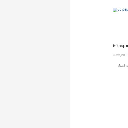
50 ρεμ
€ 22,20
Διαθέ