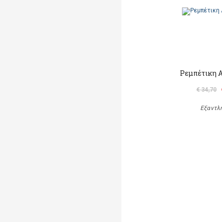
Ρεμπέτικη Α
€ 34,70
Εξαντλ