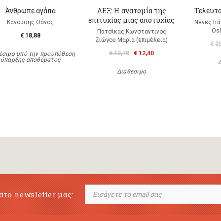
Άνθρωπε αγάπα
ΛΕΞ: Η ανατομία της
Τελευτα
επιτυχίας μιας αποτυχίας
Κανούσης Θάνος
Νένες Γι
Os
Πατσίκας Κωνσταντίνος
€ 18,88
Ζιώγου Μαρία (επιμέλεια)
€ 2
€ 13,78
€ 12,40
έσιμο υπό την προϋπόθεση
ύπαρξης αποθέματος
Διαθέσιμο
στο newsletter μας: