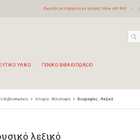
Δωρεάν μεταφορικά με αγορές πάνω από €60
/
ΕΥΤΙΚΟ ΥΛΙΚΟ
ΓΕΝΙΚΟ ΒΙΒΛΙΟΠΩΛΕΙΟ
 σετ Boomwhackers
πόλη της Λευκάδας
ό Βιβλιοπωλείο
>
Ιστορία - Φιλοσοφία
>
Βιογραφίες - Λεξικά
υσικό λεξικό