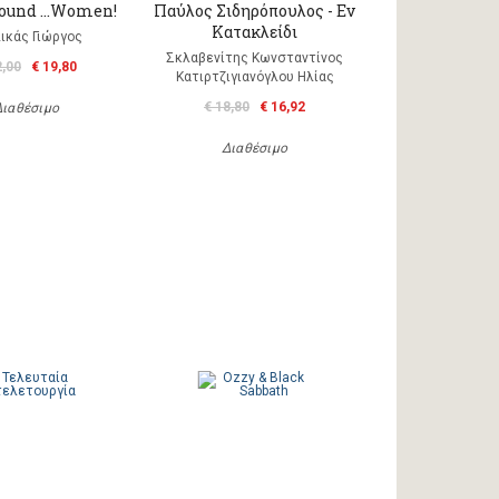
round …Women!
Παύλος Σιδηρόπουλος - Εν
Κατακλείδι
ικάς Γιώργος
Σκλαβενίτης Κωνσταντίνος
2,00
€ 19,80
Κατιρτζιγιανόγλου Ηλίας
€ 18,80
€ 16,92
Διαθέσιμο
Διαθέσιμο