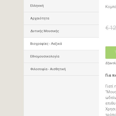
Ελληνική
Κομπό
Αρχαιότητα
€ 12
Δυτικής Μουσικής
Βιογραφίες - Λεξικά
Εθνομουσικολογία
Εξαντλ
Φιλοσοφία - Αισθητική
Για π
Γιατί
"Μουσ
ωδείω
επιθυ
Χρησι
τρόπο