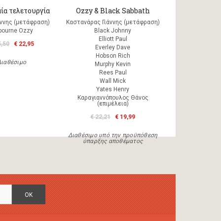
ία τελετουργία
Ozzy & Black Sabbath
άννης (μετάφραση)
Καστανάρας Γιάννης (μετάφραση)
bourne Ozzy
Black Johnny
Elliott Paul
5,50
€ 22,95
Everley Dave
Hobson Rich
Διαθέσιμο
Murphy Kevin
Rees Paul
Wall Mick
Yates Henry
Καραγιαννόπουλος Θάνος
(επιμέλεια)
€ 22,21
€ 19,99
Διαθέσιμο υπό την προϋπόθεση
ύπαρξης αποθέματος
OK