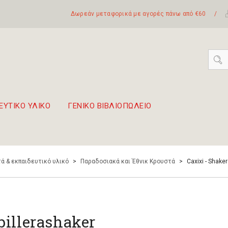
Δωρεάν μεταφορικά με αγορές πάνω από €60
/
ΕΥΤΙΚΟ ΥΛΙΚΟ
ΓΕΝΙΚΟ ΒΙΒΛΙΟΠΩΛΕΙΟ
 σετ Boomwhackers
πόλη της Λευκάδας
ά & εκπαιδευτικό υλικό
>
Παραδοσιακά και Έθνικ Κρουστά
>
Caxixi - Shake
billerashaker