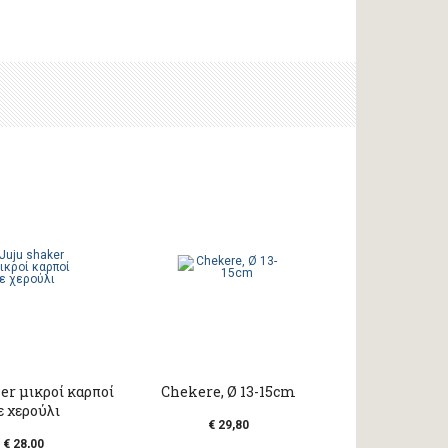
er μικροί καρποί
Chekere, Ø 13-15cm
ε χερούλι
€ 29,80
€ 28,00