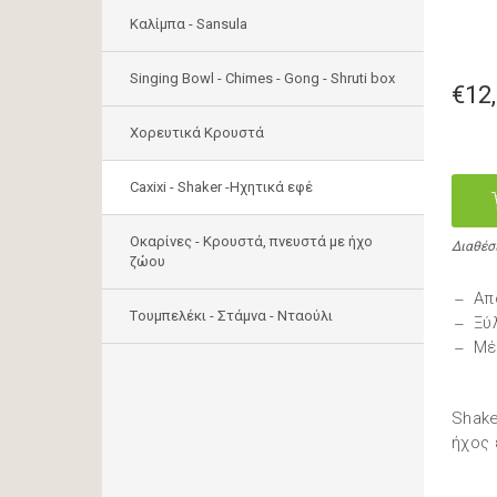
Καλίμπα - Sansula
Singing Bowl - Chimes - Gong - Shruti box
€12
Χορευτικά Κρουστά
Caxixi - Shaker -Ηχητικά εφέ
Οκαρίνες - Κρουστά, πνευστά με ήχο
Διαθέσ
ζώου
Απ
Tουμπελέκι - Στάμνα - Νταούλι
Ξύ
Μέ
Shake
ήχος 