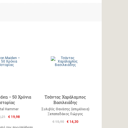
den – 50 Χρόνια
Τσάντας Χαράλαμπος
Ιστορίας
Βασιλειάδης
tal Hammer
Συλιβός Θανάσης (επιμέλεια)
Ξεπαπαδάκος Γιώργος
2,21
€ 19,98
€ 15,90
€ 14,30
υπό την προϋπόθεση