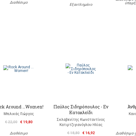
Διαθέσιμο
ύπαρξ
Εξαντλημένο
ck Around …Women!
Παύλος Σιδηρόπουλος - Εν
Άνθ
Κατακλείδι
Μπιλικάς Γιώργος
Καν
Σκλαβενίτης Κωνσταντίνος
€ 22,00
€ 19,80
Κατιρτζιγιανόγλου Ηλίας
€ 18,80
€ 16,92
Διαθέσιμο
Διαθέσιμο 