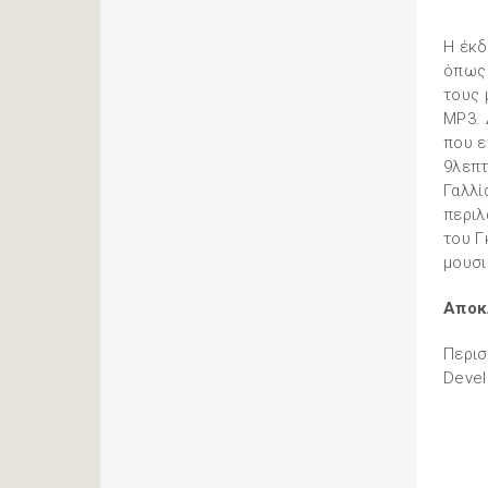
Η έκδ
όπως 
τους 
MP3. 
που ε
9λεπτ
Γαλλί
περιλ
του Γ
μουσι
Αποκ
Περισ
Deve