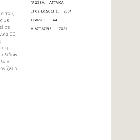
ΓΛΩΣΣΑ
ΑΓΓΛΙΚΑ
ΕΤΟΣ ΕΚΔΟΣΗΣ
2004
ο του,
ς με
ΣΕΛΙΔΕΣ
144
εί σε
ΔΙΑΣΤΑΣΕΙΣ
17X24
νικά CD
ό
 στη
 σελίδων
ίλων
ογίζει ο
c