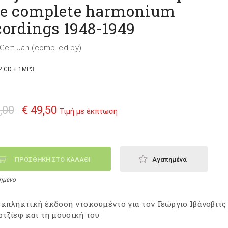
e complete harmonium
cordings 1948-1949
Gert-Jan (compiled by)
2 CD + 1MP3
,00
€ 49,50
Τιμή με έκπτωση
ΠΡΟΣΘΗΚΗ ΣΤΟ ΚΑΛΑΘΙ
Αγαπημένα
ημένο
εκπληκτική έκδοση ντοκουμέντο για τον Γεώργιο Ιβάνοβιτς
τζίεφ και τη μουσική του