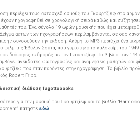
οση περιέχει τους αυτοσχεδιασμούς του Γκουρτζίεφ στο αρμόνι
έχουν ηχογραφηθεί σε χρονολογική σειρά καθώς και συζητήσει
μαθητές του. Ένα σύνολο 19 ωρών μουσικής που έχει μεταφερθ
Δείγμα αυτών των ηχογραφήσεων περιλαμβάνονται σε δυο κανο
πίσης συνοδεύουν την έκδοση. Ακόμη το MP3 περιέχει ένα μικρ
ο φιλμ της Έβελυν Σούτα, που γυρίστηκε το καλοκαίρι του 1949
α σε διάφορες εκδρομές με τον Γκουρτζίεφ. Το βιβλίο των 144
αμβάνει ανέκδοτες φωτογραφίες και αναμνήσεις μαθητών και φ
κουρτζίεφ που ήταν παρόντες στην ηχογράφηση. Το βιβλίο προλ
κός Robert Fripp.
λειστική διάθεση fagottobooks
σότερα για την μουσική του Γκουρτζίεφ και το βιβλίο "Harmoni
lopment" πατήστε
εδώ