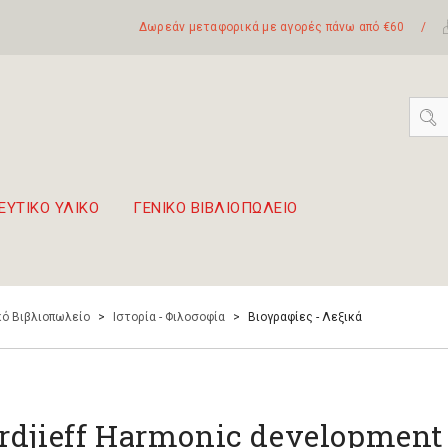
Δωρεάν μεταφορικά με αγορές πάνω από €60
/
ΕΥΤΙΚΟ ΥΛΙΚΟ
ΓΕΝΙΚΟ ΒΙΒΛΙΟΠΩΛΕΙΟ
 σετ Boomwhackers
πόλη της Λευκάδας
ό Βιβλιοπωλείο
>
Ιστορία - Φιλοσοφία
>
Βιογραφίες - Λεξικά
rdjieff Harmonic development 