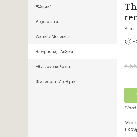
Th
Ελληνική
re
Αρχαιότητα
Blom 
Δυτικής Μουσικής
+
Βιογραφίες - Λεξικά
€ 55
Εθνομουσικολογία
Φιλοσοφία - Αισθητική
Εξαντλ
Μια 
Γκουρ