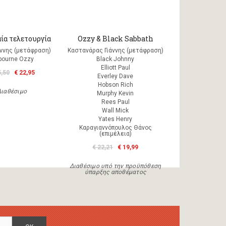
ία τελετουργία
Ozzy & Black Sabbath
άννης (μετάφραση)
Καστανάρας Γιάννης (μετάφραση)
bourne Ozzy
Black Johnny
Elliott Paul
5,50
€ 22,95
Everley Dave
Hobson Rich
Διαθέσιμο
Murphy Kevin
Rees Paul
Wall Mick
Yates Henry
Καραγιαννόπουλος Θάνος
(επιμέλεια)
€ 22,21
€ 19,99
Διαθέσιμο υπό την προϋπόθεση
ύπαρξης αποθέματος