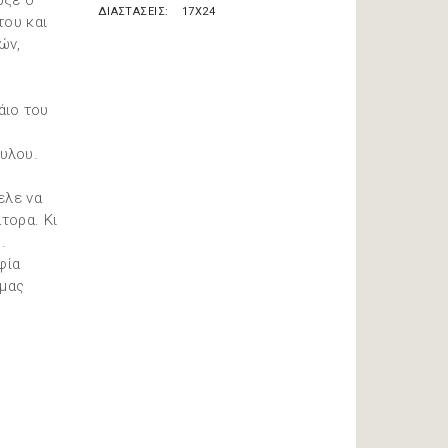
ρξε ο
ΔΙΑΣΤΑΣΕΙΣ
17X24
του και
ών,
άιο του
υλου.
ελε να
τορα. Κι
.
φία
 μας