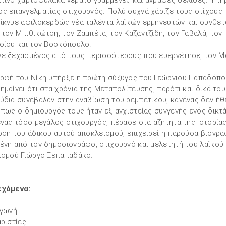
τινο χαρτοφύλακα γεμάτο γραμμένες και άγραφες σελίδες. Υπή
ς επαγγελματίας στιχουργός. Πολύ συχνά χάριζε τους στίχους 
ίκνυε αφιλοκερδώς νέα ταλέντα λαϊκών ερμηνευτών και συνθετ
τον Μπιθικώτση, τον Ζαμπέτα, τον Καζαντζίδη, τον Γαβαλά, τον
σίου και τον Βοσκόπουλο.
ε ξεχασμένος από τους περισσότερους που ευεργέτησε, τον Μ
ρφή του Νίκη υπήρξε η πρώτη σύζυγος του Γεώργιου Παπαδόπο
ημαίνει ότι στα χρόνια της Μεταπολίτευσης, παρότι και δικά του
ύδια συνέβαλαν στην αναβίωση του ρεμπέτικου, κανένας δεν ήθ
 πως ο δημιουργός τους ήταν εξ αγχιστείας συγγενής ενός δικτά
ένας τόσο μεγάλος στιχουργός, πέρασε στα αζήτητα της Ιστορίας
ρση του άδικου αυτού αποκλεισμού, επιχειρεί η παρούσα βιογρα
ένη από τον δημοσιογράφο, στιχουργό και μελετητή του λαϊκού
ισμού Γιώργο Ξεπαπαδάκο.
εχόμενα:
αγωγή
αριστίες