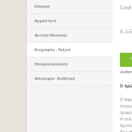
Ελληνική
Συλιβ
Αρχαιότητα
€ 15
Δυτικής Μουσικής
Βιογραφίες - Λεξικά
Εθνομουσικολογία
Διαθέσ
Φιλοσοφία - Αισθητική
Ο πρ
Ο Χαρ
τσιγγ
τραγο
Η συλ
προσω