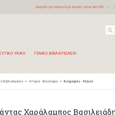
Δωρεάν μεταφορικά με αγορές πάνω από €60
/
ΕΥΤΙΚΟ ΥΛΙΚΟ
ΓΕΝΙΚΟ ΒΙΒΛΙΟΠΩΛΕΙΟ
 σετ Boomwhackers
πόλη της Λευκάδας
ό Βιβλιοπωλείο
>
Ιστορία - Φιλοσοφία
>
Βιογραφίες - Λεξικά
άντας Χαράλαμπος Βασιλειάδ