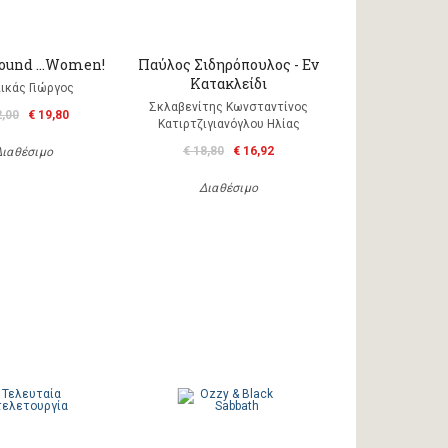
round …Women!
Παύλος Σιδηρόπουλος - Εν
Κατακλείδι
ικάς Γιώργος
Σκλαβενίτης Κωνσταντίνος
2,00
€ 19,80
Κατιρτζιγιανόγλου Ηλίας
€ 18,80
€ 16,92
Διαθέσιμο
Διαθέσιμο