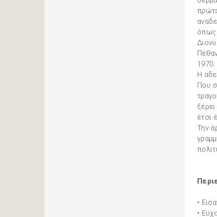
δερμά
πρώτο
αναδε
όπως 
Διονυ
Πέθαν
1970.
Η αδε
Που σ
τραγο
ξέρει
έτσι 
Την ά
γραμμ
πολιτ
Περι
• Εισ
• Ευχ