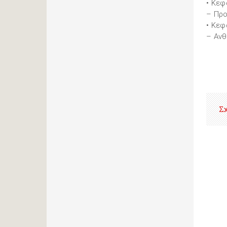
• Κεφ
– Προ
• Κεφ
– Ανθ
Σ