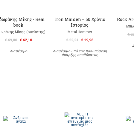
δωράκης Μίκης - Real
Iron Maiden – 50 Χρόνια
Rock A
book
Ιστορίας
Μπιλ
ωράκης Μίκης (συνθέτης)
Metal Hammer
€ 2
€ 69,00
€ 62,10
€ 22,21
€ 19,98
Διαθέσιμο
Διαθέσιμο υπό την προϋπόθεση
ύπαρξης αποθέματος