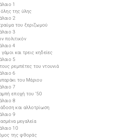
άλαιο 1
 όλης της ύλης
άλαιο 2
τραύμα του ξεριζωμού
άλαιο 3
ν πολιτικόν
άλαιο 4
 γάμοι και τρεις κηδείες
άλαιο 5
τους ρεμπέτες του ντουνιά
άλαιο 6
μπαράκι του Μάριου
άλαιο 7
αμπή εποχή του '50
άλαιο 8
άδοση και αλλοτρίωση
άλαιο 9
ασμένα μεγαλεία
άλαιο 10
όμος της φθοράς