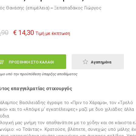
ός Θανάσης (επιμέλεια)
Ξεπαπαδάκος Γιώργος
—
,90
€ 14,30
Τιμή με έκπτωση
ΠΡΟΣΘΗΚΗ ΣΤΟ ΚΑΛΑΘΙ
Αγαπημένα
ιμο υπό την προϋπόθεση ύπαρξης αποθέματος
ώτος επαγγελματίας στιχουργός
άλαμπος Βασιλειάδης έγραψε το «Πριν το Χάραμα», τον «Τρελό
άνο» και το «Απόψε μ’ εγκατέλειψες» μαζί με δυο χιλιάδες άλλα
ύδια.
λογική μας μνήμη τον απαθανάτισε με το χύδην και σε κάκιστα ε
νύμιο: «ο Τσάντας». Κρατούσε, βλέπετε, συνεχώς υπό μάλης έ