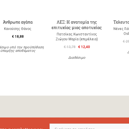
Άνθρωπε αγάπα
ΛΕΞ: Η ανατομία της
Τελευτα
επιτυχίας μιας αποτυχίας
Κανούσης Θάνος
Νένες Γι
Os
Πατσίκας Κωνσταντίνος
€ 18,88
Ζιώγου Μαρία (επιμέλεια)
€ 2
€ 13,78
€ 12,40
έσιμο υπό την προϋπόθεση
ύπαρξης αποθέματος
Διαθέσιμο