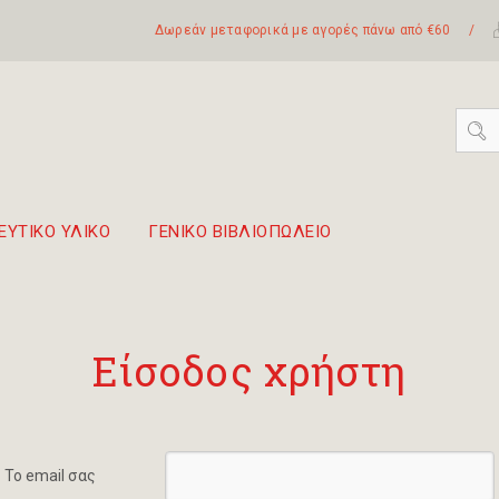
Δωρεάν μεταφορικά με αγορές πάνω από €60
/
ΕΥΤΙΚΟ ΥΛΙΚΟ
ΓΕΝΙΚΟ ΒΙΒΛΙΟΠΩΛΕΙΟ
 σετ Boomwhackers
πόλη της Λευκάδας
Είσοδος χρήστη
Το email σας