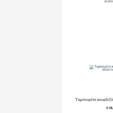
Διαθέ
Tαμπουρίνο κουρδιζό
€ 28