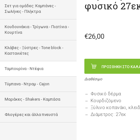
φυσικό 27εκ
Σετ για ομάδες: Καμπάνες -
Σωλήνες - Πλήκτρα
Κουδουνάκια - Τρίγωνα - Πιατίνια -
Κουρτίνα
€26,00
Κλάβες - Ξύστρες - Tone block -
Καστανιέτες
ΠΡΟΣΘΗΚΗ ΣΤΟ ΚΑΛ
Ταμπουρίνα - Ντέφια
Διαθέσιμο
Τύμπανα - Ντραμ - Cajon
Φυσικό δέρμα
Μαράκες - Shakers - Kαμπάσα
Κουρδιζόμενο
Ξύλινο κοπανάκι, κλει
Διάμετρος: 27εκ
Φλογέρες και άλλα πνευστά