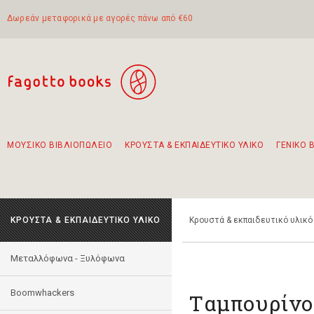
Δωρεάν μεταφορικά με αγορές πάνω από €60
ΜΟΥΣΙΚΟ ΒΙΒΛΙΟΠΩΛΕΙΟ
ΚΡΟΥΣΤΑ & ΕΚΠΑΙΔΕΥΤΙΚΟ ΥΛΙΚΟ
ΓΕΝΙΚΟ 
Προτάσεις - Σετ - Συνδυασμοί Βιβλίων
Πρωτότυποι Συνδυασμοί - Σετ δώρων για παιδιά
Για τα πρώτα μας βήματα στην κιθάρα
Το πιο διαδεδομένο σετ Boomwhackers
Περπατώντας στην παλιά πόλη της Λευκάδας
ΚΡΟΥΣΤΑ & ΕΚΠΑΙΔΕΥΤΙΚΟ ΥΛΙΚΟ
Κρουστά & εκπαιδευτικό υλικό
Mεταλλόφωνα - Ξυλόφωνα
Boomwhackers
Tαμπουρίνο