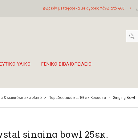
Δωρεάν μεταφορικά με αγορές πάνω από €60
/
ΕΥΤΙΚΟ ΥΛΙΚΟ
ΓΕΝΙΚΟ ΒΙΒΛΙΟΠΩΛΕΙΟ
 σετ Boomwhackers
πόλη της Λευκάδας
ά & εκπαιδευτικό υλικό
>
Παραδοσιακά και Έθνικ Κρουστά
>
Singing Bowl -
ystal singing bowl 25εκ.