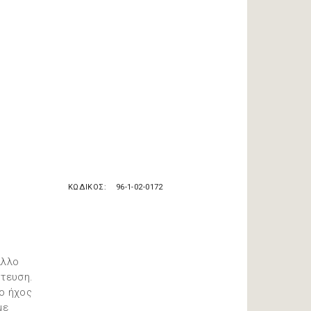
ΚΩΔΙΚΟΣ
96-1-02-0172
αλλο
ύτευση.
 ο ήχος
με