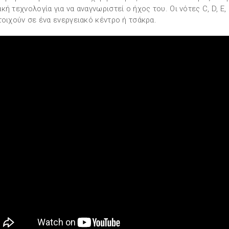
κή τεχνολογία για να αναγνωριστεί ο ήχος του. Οι νότες C, D, E, F
τοιχούν σε ένα ενεργειακό κέντρο ή τσάκρα.