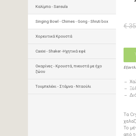
Καλίμπα - Sansula
Singing Bowl - Chimes - Gong - Shruti box
€ 35
Χορευτικά Κρουστά
Caxixi - Shaker -Ηχητικά εφέ
Οκαρίνες - Κρουστά, πνευστά με ήχο
Εξαντλ
ζώου
Χα
Tουμπελέκι - Στάμνα - Νταούλι
Ξύ
Δι
Tα Cr
χαλαζ
Το μέ
από τ