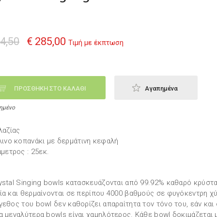
4,50
€ 285,00
Τιμή με έκπτωση
ΠΡΟΣΘΗΚΗ ΣΤΟ ΚΑΛΑΘΙ
Αγαπημένα
ημένο
λαζίας
λινο κοπανάκι με δερμάτινη κεφαλή
άμετρος : 25εκ.
ystal Singing bowls κατασκευάζονται από 99.92% καθαρό κρύστ
ία και θερμαίνονται σε περίπου 4000 βαθμούς σε φυγόκεντρη χ
γεθος του bowl δεν καθορίζει απαραίτητα τον τόνο του, εάν και
α μεγαλύτερα bowls είναι χαμηλότερος. Κάθε bowl δοκιμάζεται 