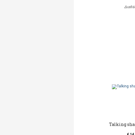
Διαθέ
Talking sha
€ 14