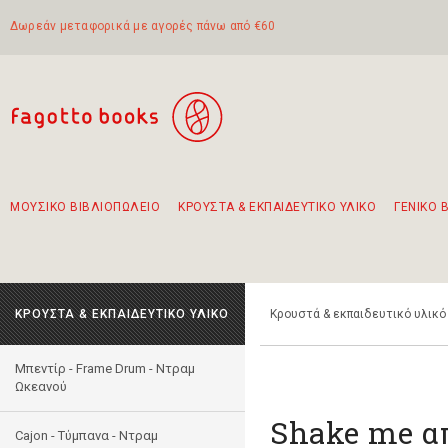
Δωρεάν μεταφορικά με αγορές πάνω από €60
ΜΟΥΣΙΚΟ ΒΙΒΛΙΟΠΩΛΕΙΟ
ΚΡΟΥΣΤΑ & ΕΚΠΑΙΔΕΥΤΙΚΟ ΥΛΙΚΟ
ΓΕΝΙΚΟ 
Προτάσεις - Σετ - Συνδυασμοί Βιβλίων
Πρωτότυποι Συνδυασμοί - Σετ δώρων για παιδιά
Για τα πρώτα μας βήματα στην κιθάρα
Το πιο διαδεδομένο σετ Boomwhackers
Περπατώντας στην παλιά πόλη της Λευκάδας
ΚΡΟΥΣΤΑ & ΕΚΠΑΙΔΕΥΤΙΚΟ ΥΛΙΚΟ
Κρουστά & εκπαιδευτικό υλικό
Μπεντίρ - Frame Drum - Ντραμ
Ωκεανού
Shake me α
Cajon - Τύμπανα - Ντραμ