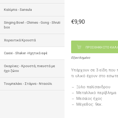
Καλίμπα - Sansula
€9,90
Singing Bowl - Chimes - Gong - Shruti
box
Χορευτικά Κρουστά
ΠΡΟΣΘΗΚΗ ΣΤΟ ΚΑΛ
Caxixi - Shaker -Ηχητικά εφέ
Εξαντλημένο
Οκαρίνες - Κρουστά, πνευστά με
Υπάρχουν σε 3 είδη που 
ήχο ζώου
τι υλικό έχουν στο εσωτε
Tουμπελέκι - Στάμνα - Νταούλι
Ξύλο παλίσανδρου
Μεταλλικό περίβλημα
Μεσαίος ήχος
Μέγεθος: 9εκ.