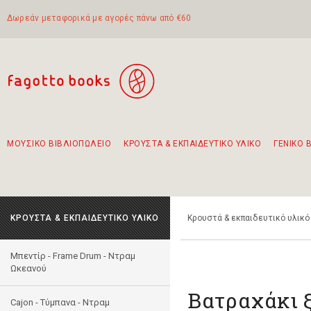
Δωρεάν μεταφορικά με αγορές πάνω από €60
ΜΟΥΣΙΚΟ ΒΙΒΛΙΟΠΩΛΕΙΟ
ΚΡΟΥΣΤΑ & ΕΚΠΑΙΔΕΥΤΙΚΟ ΥΛΙΚΟ
ΓΕΝΙΚΟ 
Προτάσεις - Σετ - Συνδυασμοί Βιβλίων
Πρωτότυποι Συνδυασμοί - Σετ δώρων για παιδιά
Για τα πρώτα μας βήματα στην κιθάρα
Το πιο διαδεδομένο σετ Boomwhackers
Περπατώντας στην παλιά πόλη της Λευκάδας
ΚΡΟΥΣΤΑ & ΕΚΠΑΙΔΕΥΤΙΚΟ ΥΛΙΚΟ
Κρουστά & εκπαιδευτικό υλικό
Μπεντίρ - Frame Drum - Ντραμ
Ωκεανού
Βατραχάκι 
Cajon - Τύμπανα - Ντραμ