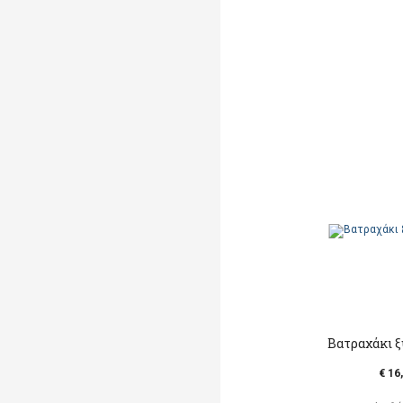
Βατραχάκι ξ
€ 16