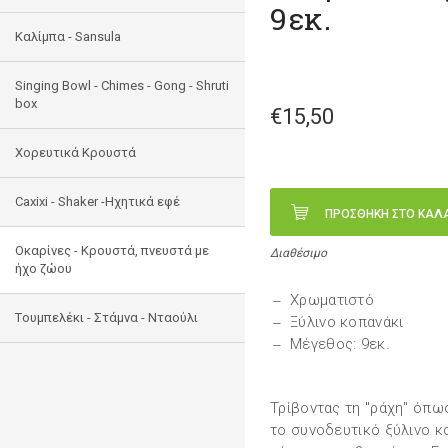
9εκ.
Καλίμπα - Sansula
Singing Bowl - Chimes - Gong - Shruti
box
€15,50
Χορευτικά Κρουστά
Caxixi - Shaker -Ηχητικά εφέ
ΠΡΟΣΘΗΚΗ ΣΤΟ ΚΑΛ
Οκαρίνες - Κρουστά, πνευστά με
Διαθέσιμο
ήχο ζώου
Χρωματιστό
Tουμπελέκι - Στάμνα - Νταούλι
Ξύλινο κοπανάκι
Μέγεθος: 9εκ.
Τρίβοντας τη "ράχη" όπως
το συνοδευτικό ξύλινο κ