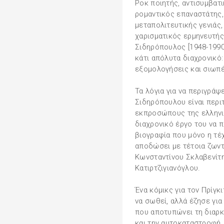
Ροκ ποιητής, αντισυμβατ
ρομαντικός επαναστάτης,
μεταπολιτευτικής γενιάς
χαρισματικός ερμηνευτή
Σιδηρόπουλος [1948-1990
κάτι απόλυτα διαχρονικό:
εξομολογήσεις και σιωπέ
Τα λόγια για να περιγράψ
Σιδηρόπουλου είναι περι
εκπροσώπους της ελληνι
διαχρονικό έργο του να π
βιογραφία που μόνο η τέ
αποδώσει με τέτοια ζωντ
Κωνσταντίνου Σκλαβενίτη 
Κατιρτζιγιανόγλου.
Ένα κόμικς για τον Πρίγκ
να σωθεί, αλλά έζησε για
που αποτυπώνει τη διαρκ
και την αυτοκαταστροφή,