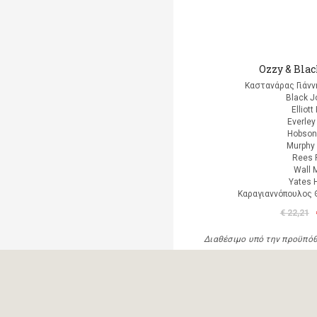
Ozzy & Bla
Καστανάρας Γιάνν
Black J
Elliott
Everley
Hobson
Murphy 
Rees 
Wall 
Yates 
Καραγιαννόπουλος Θ
€ 22,21
Διαθέσιμο υπό την προϋπό