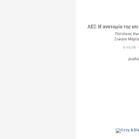
ΛΕΞ: Η ανατομία της επ
Πατσίκας Κω
Ζιώγου Μαρία 
€ 13,78
Διαθέ