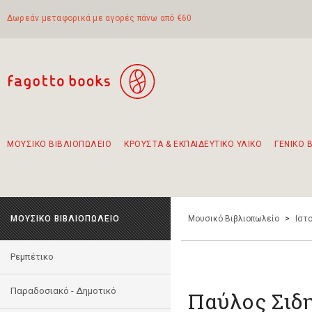
Δωρεάν μεταφορικά με αγορές πάνω από €60
ΜΟΥΣΙΚΟ ΒΙΒΛΙΟΠΩΛΕΙΟ
ΚΡΟΥΣΤΑ & ΕΚΠΑΙΔΕΥΤΙΚΟ ΥΛΙΚΟ
ΓΕΝΙΚΟ 
Προτάσεις - Σετ - Συνδυασμοί Βιβλίων
Πρωτότυποι Συνδυασμοί - Σετ δώρων για παιδιά
Για τα πρώτα μας βήματα στην κιθάρα
Το πιο διαδεδομένο σετ Boomwhackers
Περπατώντας στην παλιά πόλη της Λευκάδας
ΜΟΥΣΙΚΟ ΒΙΒΛΙΟΠΩΛΕΙΟ
Μουσικό Βιβλιοπωλείο
>
Ιστο
Ρεμπέτικο
Παραδοσιακό - Δημοτικό
Παύλος Σιδ