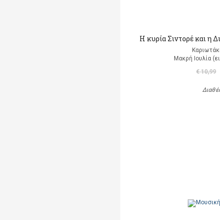
Η κυρία Σιντορέ και η 
Καριωτάκ
Μακρή Ιουλία (ε
€ 10,99
Διαθέ