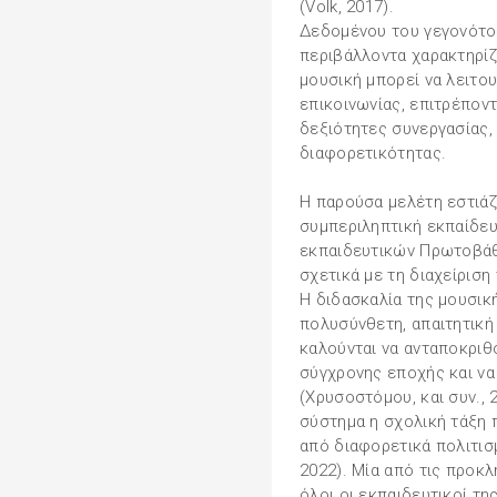
(Volk, 2017).
Δεδομένου του γεγονότος
περιβάλλοντα χαρακτηρίζ
μουσική μπορεί να λειτο
επικοινωνίας, επιτρέπον
δεξιότητες συνεργασίας,
διαφορετικότητας.
Η παρούσα μελέτη εστιάζ
συμπεριληπτική εκπαίδευ
εκπαιδευτικών Πρωτοβάθ
σχετικά με τη διαχείριση
Η διδασκαλία της μουσικής
πολυσύνθετη, απαιτητική
καλούνται να ανταποκριθ
σύγχρονης εποχής και να
(Χρυσοστόμου, και συν., 
σύστημα η σχολική τάξη 
από διαφορετικά πολιτισ
2022). Μία από τις προκλ
όλοι οι εκπαιδευτικοί τη