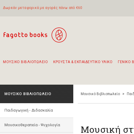
Δωρεάν μεταφορικά με αγορές πάνω από €60
ΜΟΥΣΙΚΟ ΒΙΒΛΙΟΠΩΛΕΙΟ
ΚΡΟΥΣΤΑ & ΕΚΠΑΙΔΕΥΤΙΚΟ ΥΛΙΚΟ
ΓΕΝΙΚΟ 
Προτάσεις - Σετ - Συνδυασμοί Βιβλίων
Πρωτότυποι Συνδυασμοί - Σετ δώρων για παιδιά
Για τα πρώτα μας βήματα στην κιθάρα
Το πιο διαδεδομένο σετ Boomwhackers
Περπατώντας στην παλιά πόλη της Λευκάδας
ΜΟΥΣΙΚΟ ΒΙΒΛΙΟΠΩΛΕΙΟ
Μουσικό Βιβλιοπωλείο
>
Παι
Παιδαγωγική - Διδασκαλία
Μουσικοθεραπεία - Ψυχολογία
Μουσική στ