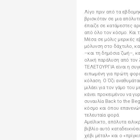
Λίγο πριν από τα εβδομη
βρισκόταν σε μια απόλυτ
έπαιζε σε κατάμεστες αρ
από όλο τον κόσμο. Και 
Μέσα σε μόλις μερικές ε
μόλυνση στο δάχτυλο, κα
–και τη δημόσια ζωή–, 
ολική παράλυση από τον 
ΤΕΛΕΤΟΥΡΓΙΑ είναι η συγκ
ειπωμένη για πρώτη φορά
κόλαση. Ο Όζι αναθυμάται
μιλάει για τον γάμο του 
κάνει προκειμένου να γυρ
συναυλία Back to the Be
κόσμο και όπου επανενώθ
τελευταία φορά.
Αμείλικτο, απόλυτα ειλικ
βιβλίο αυτό καταδεικνύει
χέβι μέταλ» και ο «πρίγκ