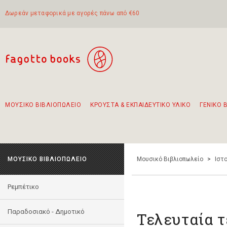
Δωρεάν μεταφορικά με αγορές πάνω από €60
ΜΟΥΣΙΚΟ ΒΙΒΛΙΟΠΩΛΕΙΟ
ΚΡΟΥΣΤΑ & ΕΚΠΑΙΔΕΥΤΙΚΟ ΥΛΙΚΟ
ΓΕΝΙΚΟ 
Προτάσεις - Σετ - Συνδυασμοί Βιβλίων
Πρωτότυποι Συνδυασμοί - Σετ δώρων για παιδιά
Για τα πρώτα μας βήματα στην κιθάρα
Το πιο διαδεδομένο σετ Boomwhackers
Περπατώντας στην παλιά πόλη της Λευκάδας
ΜΟΥΣΙΚΟ ΒΙΒΛΙΟΠΩΛΕΙΟ
Μουσικό Βιβλιοπωλείο
>
Ιστο
Ρεμπέτικο
Παραδοσιακό - Δημοτικό
Τελευταία 