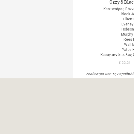
Ozzy & Bla
Καστανάρας Γιάνν
Black J
Elliott
Everley
Hobson
Murphy 
Rees 
Wall 
Yates 
Καραγιαννόπουλος Θ
€ 22,21
Διαθέσιμο υπό την προϋπό