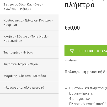
πλήκτρα
Σετ για ομάδες: Καμπάνες -
Σωλήνες - Πλήκτρα
Κουδουνάκια - Τρίγωνα - Πιατίνια -
Κουρτίνα
€50,00
Κλάβες - Ξύστρες - Tone block -
Καστανιέτες
ΠΡΟΣΘΗΚΗ ΣΤΟ ΚΑΛ
Ταμπουρίνα - Ντέφια
Διαθέσιμο
Τύμπανα - Ντραμ - Cajon
Πολύχρωμη μουσική δ
Μαράκες - Shakers - Kαμπάσα
Φλογέρες και άλλα πνευστά
8 μεταλλικά πλήκτρα (
boomwhakers
4 μπαγκέτες
Πλαστικό κουτί αποθ