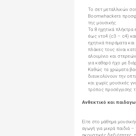
Το σετ μεταλλικών σ
Boomwhackers προσφέρ
της μουσικής.
Τα 8 ηχητικά πλήκτρα 
έως ντο4 (c3 – c4) και
ηχητικά πειράματα και
πλάκες τους είναι κα
αλουμίνιο και στερεώ
για καθαρό ήχο με διά
Καθώς τα χρώματα βα
διευκολύνουν την οπτ
και χωρίς μουσικές γν
τρόπος προσέγγισης τ
Ανθεκτικό και παιδαγω
Είτε στο μάθημα μουσική
αγωγή για μικρά παιδιά –
ακουστικές δεξιότητες, τ