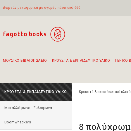
Δωρεάν μεταφορικά με αγορές πάνω από €60
ΜΟΥΣΙΚΟ ΒΙΒΛΙΟΠΩΛΕΙΟ
ΚΡΟΥΣΤΑ & ΕΚΠΑΙΔΕΥΤΙΚΟ ΥΛΙΚΟ
ΓΕΝΙΚΟ 
Προτάσεις - Σετ - Συνδυασμοί Βιβλίων
Πρωτότυποι Συνδυασμοί - Σετ δώρων για παιδιά
Για τα πρώτα μας βήματα στην κιθάρα
Το πιο διαδεδομένο σετ Boomwhackers
Περπατώντας στην παλιά πόλη της Λευκάδας
ΚΡΟΥΣΤΑ & ΕΚΠΑΙΔΕΥΤΙΚΟ ΥΛΙΚΟ
Κρουστά & εκπαιδευτικό υλικό
Mεταλλόφωνα - Ξυλόφωνα
Boomwhackers
8 πολύχρωμ