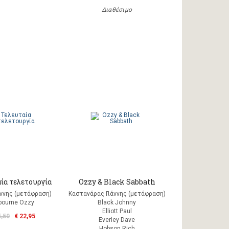
Διαθέσιμο
ία τελετουργία
Ozzy & Black Sabbath
άννης (μετάφραση)
Καστανάρας Γιάννης (μετάφραση)
bourne Ozzy
Black Johnny
Elliott Paul
5,50
€ 22,95
Everley Dave
Hobson Rich