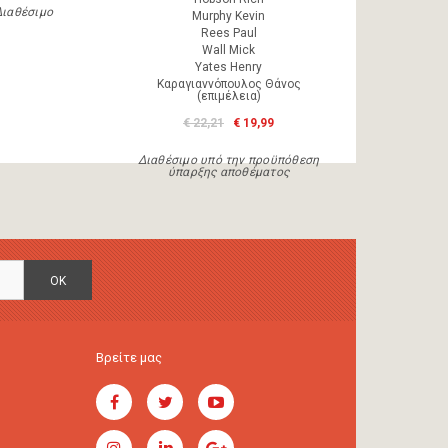
Διαθέσιμο
Murphy Kevin
Rees Paul
Wall Mick
Yates Henry
Καραγιαννόπουλος Θάνος
(επιμέλεια)
€ 22,21
€ 19,99
Διαθέσιμο υπό την προϋπόθεση
ύπαρξης αποθέματος
OK
Βρείτε μας