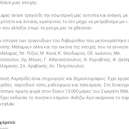
track μιας εποχής.
αμας έκανε τραγούδι την εσωτερική μας ουτοπία και ανάγκη, με
ρότητα και ένταση, κρατώντας το ίσο μέχρι να μετρηθούμε με «
 που αλλάζει όπως τα ρούχα μας τα χθεσινά».
ην ιστορία των τραγουδιών του Λαβυρίνθου που μετονομάστηκε 
άτης Μάλαμας» αλλά και την εικόνα της εποχής που τα γέννησε
. Μάλαμας, Ντ. Ρίζου, Μ. Κανά, Κ. Θεοδώρου, Οδ. Ιωάννου, Μπ.
όπουλος, Χρ. Μέγας, Γ. Αθανασόπουλος, Θ. Κοροβίνης, Φ. Δελη
 Αλλαμανής, Σπ. Αραβανής, Αν. Πετρόπουλος.
εινή Λαμπρίδη είναι στιχουργός και δημοσιογράφος. Έχει εργασ
ρίδες, περιοδικό τύπο, ραδιόφωνο και τηλεόραση. Στη δισκογρ
ίστηκε πρώτη φορά στον δίσκο 13.000 μέρες του Σωκράτη Μάλ
 Έχει εκδώσει το ποιητικό κείμενο
Ανθίζω λίγο ακόμα
και το πα
νταλάκι
.
χόμενα:
ογος