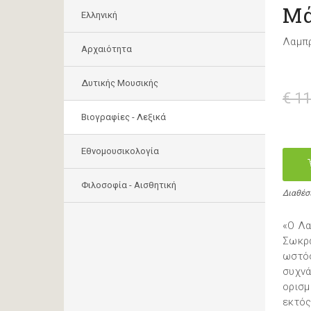
Μά
Ελληνική
Λαμπρ
Αρχαιότητα
Δυτικής Μουσικής
€ 11
Βιογραφίες - Λεξικά
Εθνομουσικολογία
Φιλοσοφία - Αισθητική
Διαθέσ
«Ο Λα
Σωκρά
ωστόσ
συχνά
ορισμ
εκτός