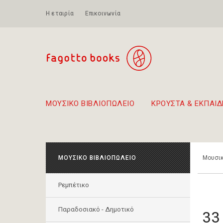
Η εταιρία
Επικοινωνία
ΜΟΥΣΙΚΟ ΒΙΒΛΙΟΠΩΛΕΙΟ
ΚΡΟΥΣΤΑ & ΕΚΠΑΙΔ
Προτάσεις - Σετ - Συνδυασμοί Βιβλίων
Πρωτότυποι Συνδυασμοί - Σετ δώρων για παιδιά
Για τα πρώτα μας βήματα στην κιθάρα
Το πιο διαδεδομένο
Περπατώντας στην παλιά 
ΜΟΥΣΙΚΟ ΒΙΒΛΙΟΠΩΛΕΙΟ
Μουσικ
Ρεμπέτικο
Παραδοσιακό - Δημοτικό
33