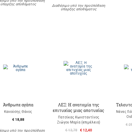
έσιμο υπό την προϋπόθεση
ύπαρξης αποθέματος
Διαθέσιμο υπό την προϋπόθεση
ύπαρξης αποθέματος
Άνθρωπε αγάπα
ΛΕΞ: Η ανατομία της
Τελευτα
επιτυχίας μιας αποτυχίας
Κανούσης Θάνος
Νένες Γι
Os
Πατσίκας Κωνσταντίνος
€ 18,88
Ζιώγου Μαρία (επιμέλεια)
€ 2
€ 13,78
€ 12,40
έσιμο υπό την προϋπόθεση