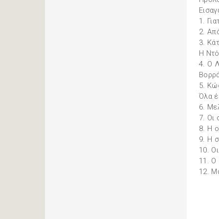
Εισαγ
1. Για
2. Απ
3. Κά
Η Ντό
4. Ο 
Βορρ
5. Κώ
Όλα έ
6. Με
7. Οι
8. Η 
9. Η 
10. Ο
11. Ο
12. Μ