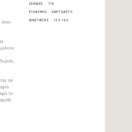
ΣΕΛΙΔΕΣ
176
ΕΞΩΦΥΛΛΟ
ΧΑΡΤΟΔΕΤΟ
ΔΙΑΣΤΑΣΕΙΣ
12 X 16,5
…έναν
σε
 μιλούν
βοριάς,
τεί σε
αφία
αμα το
ραμύθι