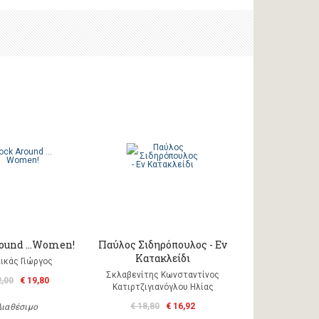
round …Women!
Παύλος Σιδηρόπουλος - Εν
Κατακλείδι
ικάς Γιώργος
Σκλαβενίτης Κωνσταντίνος
2,00
€ 19,80
Κατιρτζιγιανόγλου Ηλίας
€ 18,80
€ 16,92
Διαθέσιμο