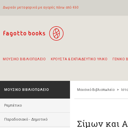
Δωρεάν μεταφορικά με αγορές πάνω από €60
ΜΟΥΣΙΚΟ ΒΙΒΛΙΟΠΩΛΕΙΟ
ΚΡΟΥΣΤΑ & ΕΚΠΑΙΔΕΥΤΙΚΟ ΥΛΙΚΟ
ΓΕΝΙΚΟ 
Προτάσεις - Σετ - Συνδυασμοί Βιβλίων
Πρωτότυποι Συνδυασμοί - Σετ δώρων για παιδιά
Για τα πρώτα μας βήματα στην κιθάρα
Το πιο διαδεδομένο σετ Boomwhackers
Περπατώντας στην παλιά πόλη της Λευκάδας
ΜΟΥΣΙΚΟ ΒΙΒΛΙΟΠΩΛΕΙΟ
Μουσικό Βιβλιοπωλείο
>
Ιστο
Ρεμπέτικο
Παραδοσιακό - Δημοτικό
Σίμων και 