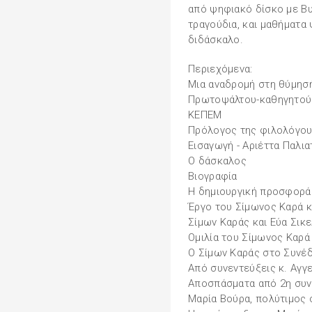
από ψηφιακό δίσκο με Β
τραγούδια, και μαθήματα
διδάσκαλο.
Περιεχόμενα:
Μια αναδρομή στη θύμησή
Πρωτοψάλτου-καθηγητού 
ΚΕΠΕΜ
Πρόλογος της φιλολόγου
Εισαγωγή - Αριέττα Παλι
Ο δάσκαλος
Βιογραφία
Η δημιουργική προσφορά 
Έργο του Σίμωνος Καρά κ
Σίμων Καράς και Εύα Σικ
Ομιλία του Σίμωνος Καρ
Ο Σίμων Καράς στο Συνέ
Από συνεντεύξεις κ. Αγγ
Αποσπάσματα από 2η συνέ
Μαρία Βούρα, πολύτιμος 