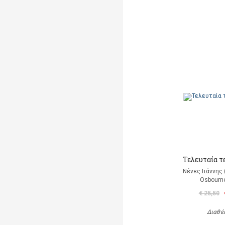
Τελευταία τ
Νένες Γιάννης
Osbourn
€ 25,50
Διαθέ