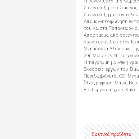
Η συνέντευξη της Μαρίας
Συνέντευξη του Σίμωνος 
Συνέντευξη με τον τηλε
Απομαγνητοφώνηση εκπομ
του Κώστα Παπαγεωργίο
Απόσπασμα από συνέντευ
Κωνσταντινίδου στην Κύ
Μνημόσυνα Αλώσεως της
29η Μαΐου 1971. Το χει
Η τρίγραμμη μουσική γρ
Εκδόσεις έργων του Σίμ
Περιλαμβάνεται CD: Μνη
[Ηχογράφηση: Μαρία Βού
Επεξεργασία ήχου: Κώστ
Σχετικά προϊόντα