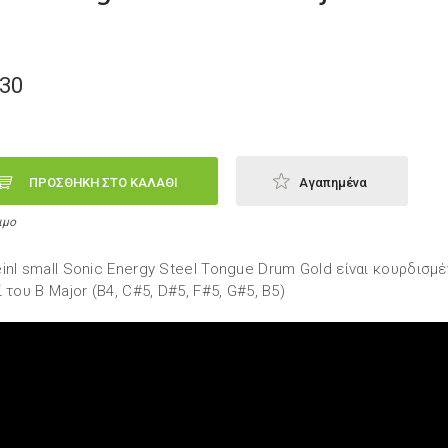
,30
ΠΡΟΣΘΗΚΗ ΣΤΟ ΚΑΛΑΘΙ
Αγαπημένα
ιμο
inl small Sonic Energy Steel Tongue Drum Gold είναι κουρδισμ
ί του B Major (B4, C#5, D#5, F#5, G#5, B5)