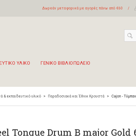
Δωρεάν μεταφορικά με αγορές πάνω από €60
/
ΕΥΤΙΚΟ ΥΛΙΚΟ
ΓΕΝΙΚΟ ΒΙΒΛΙΟΠΩΛΕΙΟ
 σετ Boomwhackers
πόλη της Λευκάδας
ά & εκπαιδευτικό υλικό
>
Παραδοσιακά και Έθνικ Κρουστά
>
Cajon - Τύμπαν
eel Tongue Drum B major Gold 