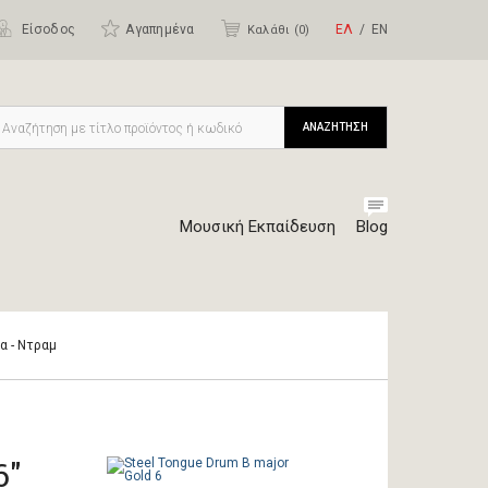
Είσοδος
Αγαπημένα
ΕΛ
ΕΝ
Καλάθι (
0
)
ΑΝΑΖΗΤΗΣΗ
Μουσική Εκπαίδευση
Blog
α - Ντραμ
6"