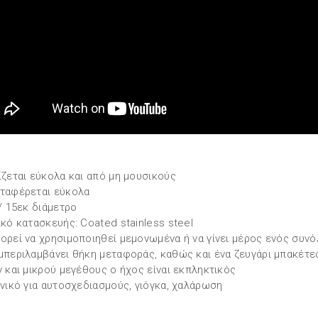
ίζεται εύκολα και από μη μουσικούς
ταφέρεται εύκολα
 / 15εκ διάμετρο
ικό κατασκευής: Coated stainless steel
ορεί να χρησιμοποιηθεί μεμονωμένα ή να γίνει μέρος ενός συν
μπεριλαμβάνει θήκη μεταφοράς, καθώς και ένα ζευγάρι μπακέτε
ν και μικρού μεγέθους ο ήχος είναι εκπληκτικός
ανικό για αυτοσχεδιασμούς, γιόγκα, χαλάρωση