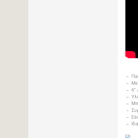
Πα
Με
6"
Yλ
Mπ
Συ
Εά
Ιδ