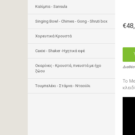
Καλίμπα - Sansula
Singing Bowl - Chimes - Gong - Shruti box
€48
Χορευτικά Κρουστά
Caxixi - Shaker -Ηχητικά εφέ
Οκαρίνες - Κρουστά, πνευστά με ήχο
Διαθέσ
ζώου
Το Me
Tουμπελέκι - Στάμνα - Νταούλι
κλειδ