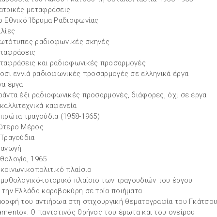
ατρικές μεταφράσεις
ο Εθνικό Ίδρυμα Ραδιοφωνίας
ιλίες
ωτότυπες ραδιοφωνικές σκηνές
ταφράσεις
ταφράσεις και ραδιοφωνικές προσαρμογές
κοσι εννιά ραδιοφωνικές προσαρμογές σε ελληνικά έργα
να έργα
ράντα έξι ραδιοφωνικές προσαρμογές, διάφορες, όχι σε έργα
 καλλιτεχνικά καφενεία
 πρώτα τραγούδια (1958-1965)
ύτερο Μέρος
 Τραγούδια
σαγωγή
θολογία, 1965
 κοινωνικοπολιτικό πλαίσιο
 μυθολογικό-ιστορικό πλαίσιο των τραγουδιών του έργου
 την Ελλάδα καραβοκύρη σε τρία ποιήματα
μορφή του αντιήρωα στη στιχουργική θεματογραφία του Γκάτσο
amento»: Ο παντοτινός θρήνος του έρωτα και του ονείρου