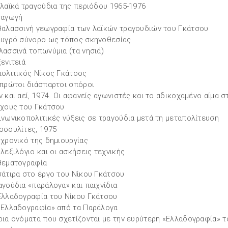
 λαϊκά τραγούδια της περιόδου 1965-1976
σαγωγή
θαλασσινή γεωγραφία των λαϊκών τραγουδιών του Γκάτσου
 υγρό σύνορο ως τόπος σκηνοθεσίας
λασσινά τοπωνύμια (τα νησιά)
ξενιτειά
πολιτικός Νίκος Γκάτσος
 πρώτοι διάσπαρτοι σπόροι
ν και αεί, 1974. Οι αφανείς αγωνιστές και το αδικοχαμένο αίμα σ
ίχους του Γκάτσου
ινωνικοπολιτικές νύξεις σε τραγούδια μετά τη μεταπολίτευση
οσουλίτες, 1975
 χρονικό της δημιουργίας
 λεξιλόγιο και οι ασκήσεις τεχνικής
θεματογραφία
σάτιρα στο έργο του Νίκου Γκάτσου
αγούδια «παράλογα» και παιχνίδια
Ελλαδογραφία του Νίκου Γκάτσου
«Ελλαδογραφία» από τα Παράλογα
ρια ονόματα που σχετίζονται με την ευρύτερη «Ελλαδογραφία» τ