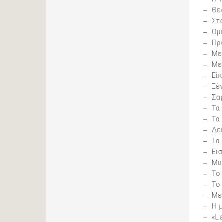
Θε
Στ
Ομ
Πρ
Με
Με
Εί
Ξέ
Σα
Τα
Τα
Δε
Τα
Ει
Μυ
Το
Το
Με
Η 
«L