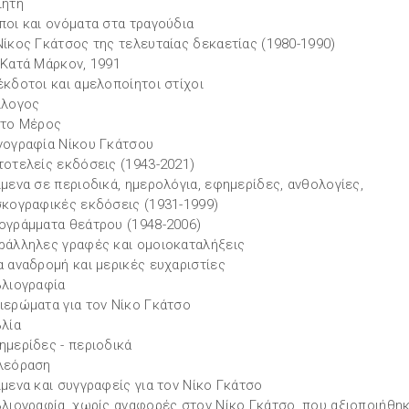
ιητή
ποι και ονόματα στα τραγούδια
Νίκος Γκάτσος της τελευταίας δεκαετίας (1980-1990)
 Κατά Μάρκον, 1991
έκδοτοι και αμελοποίητοι στίχοι
ίλογος
ίτο Μέρος
γογραφία Νίκου Γκάτσου
τοτελείς εκδόσεις (1943-2021)
ίμενα σε περιοδικά, ημερολόγια, εφημερίδες, ανθολογίες,
σκογραφικές εκδόσεις (1931-1999)
ογράμματα θεάτρου (1948-2006)
ράλληλες γραφές και ομοιοκαταλήξεις
α αναδρομή και μερικές ευχαριστίες
βλιογραφία
ιερώματα για τον Νίκο Γκάτσο
βλία
ημερίδες - περιοδικά
λεόραση
ίμενα και συγγραφείς για τον Νίκο Γκάτσο
βλιογραφία, χωρίς αναφορές στον Νίκο Γκάτσο, που αξιοποιήθη