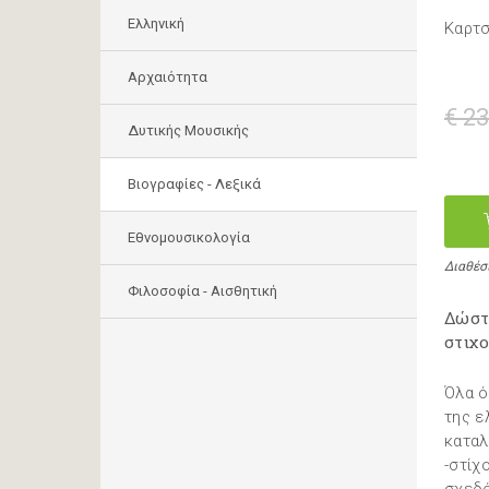
Ελληνική
Καρτσ
Αρχαιότητα
€ 23
Δυτικής Μουσικής
Βιογραφίες - Λεξικά
Εθνομουσικολογία
Διαθέσ
Φιλοσοφία - Αισθητική
Δώστε
στιχο
Όλα ό
της ε
καταλ
-στίχ