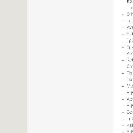
πο
Τό
Ο 
Τα
Αν
Επ
Τρ
Ερ
Αυ
Κε
δι
Πρ
Πα
Μι
Βι
Αφ
Βι
Εφ
Τη
Κε
Βι