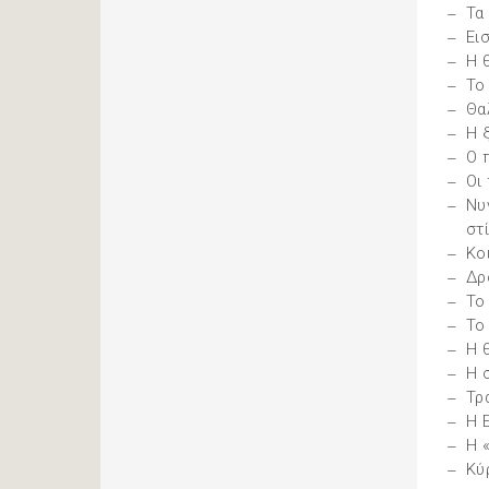
Τα
Ει
Η 
Το
Θα
Η 
Ο 
Οι
Νυ
στ
Κο
Δρ
Το
Το
Η 
Η 
Τρ
Η 
Η 
Κύ