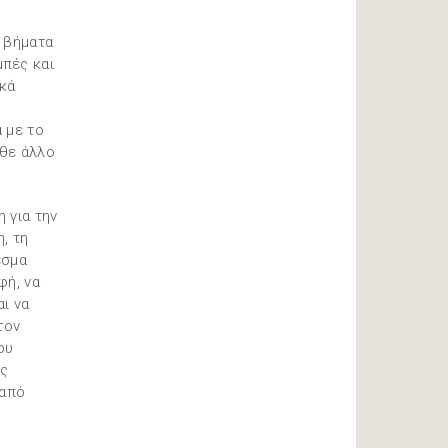
ά βήματα
πές και
ικά
 με το
άθε άλλο
 για την
, τη
εσμα
φή, να
ι να
τον
ου
υς
 από