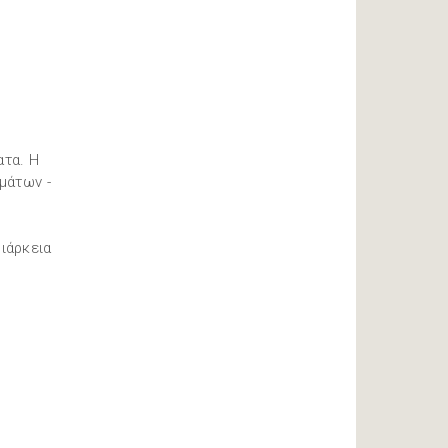
ατα. Η
μάτων -
ιάρκεια
η