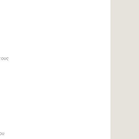
τους
ου