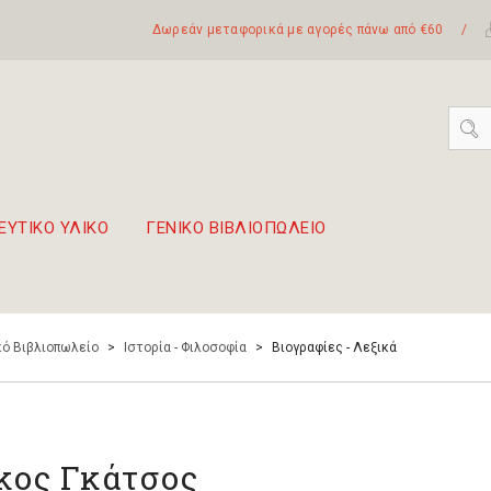
Δωρεάν μεταφορικά με αγορές πάνω από €60
/
ΕΥΤΙΚΟ ΥΛΙΚΟ
ΓΕΝΙΚΟ ΒΙΒΛΙΟΠΩΛΕΙΟ
 σετ Boomwhackers
πόλη της Λευκάδας
ό Βιβλιοπωλείο
>
Ιστορία - Φιλοσοφία
>
Βιογραφίες - Λεξικά
κος Γκάτσος