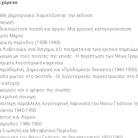
εχόμενα
αθή Δημητρούκα: Χαιρετίζοντας την έκδοση
σαγωγή
ιδιαιτερότητα ποιητή και έργου. Μια χρονική κατηγοριοποίηση
ώτο Μέρος
πρώτη περίοδος (1928-1940)
α Λοβιτούρα, ένα διήγημα, έξι ποιήματα και τρία κριτικά σημειώμ
ωριμία με τους ποιητές της γενιάς - Η περίπτωση των Νέων Γραμ
 πρώτα λογοτεχνικά καφενεία
σημαδεμένη, Δημιουργική και «Προδομένη» δεκαετία (1940-1950)
τίδα φωτός στο σκοτάδι - Οι λογοτεχνικές συγκεντρώσεις στη δ
ς κατοχής
Αμοργός και ο γρίφος της σιωπής
α κριτική σύνοψη
δεύτερη παράλληλη λογοτεχνική παρουσία του Νίκου Γκάτσου τ
καετία 1940-1950
άτσος και Λόρκα
περίοδος 1946-1950
α Σιωπηλή και Μεταβατική Περίοδος
παρουσία του Νίκου Γκάτσου τη δεκαπενταετία 1950-1965