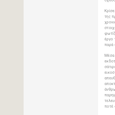
σχεδό
Κρίσε
της π
χρονι
στοιχ
φωτίζ
έργο 
παρά 
Μέσα 
εκδοτ
σάτιρ
εικοσ
απευθ
αποκτ
άνθρω
παρηγ
τελευ
ποτέ 