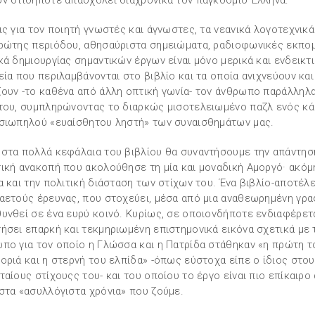
ν οτιδήποτε απασχολεί διαχρονικά τον παγκόσμιο Έλληνα.
ις για τον ποιητή γνωστές και άγνωστες, τα νεανικά λογοτεχνικ
ρώτης περιόδου, αθησαύριστα σημειώματα, ραδιοφωνικές εκπομ
κά δημιουργίας σημαντικών έργων είναι μόνο μερικά και ενδεικτ
εία που περιλαμβάνονται στο βιβλίο και τα οποία ανιχνεύουν και
ουν -το καθένα από άλλη οπτική γωνία- τον άνθρωπο παράλληλα
του, συμπληρώνοντας το διαρκώς μισοτελειωμένο παζλ ενός κ
σιωπηλού «ευαίσθητου ληστή» των συναισθημάτων μας.
στα πολλά κεφάλαια του βιβλίου θα συναντήσουμε την απάντηση
ική ανακοπή που ακολούθησε τη μία και μοναδική Αμοργό· ακόμη
α και την πολιτική διάσταση των στίχων του. Ένα βιβλίο-αποτέλ
αετούς έρευνας, που στοχεύει, μέσα από μια αναθεωρημένη γρα
υνθεί σε ένα ευρύ κοινό. Κυρίως, σε οποιονδήποτε ενδιαφέρετα
ήσει επαρκή και τεκμηριωμένη επιστημονικά εικόνα σχετικά με 
πο για τον οποίο η Γλώσσα και η Πατρίδα στάθηκαν «η πρώτη τ
οριά και η στερνή του ελπίδα» -όπως εύστοχα είπε ο ίδιος στο
ταίους στίχουςς του- και του οποίου το έργο είναι πιο επίκαιρο
στα «ασυλλόγιστα χρόνια» που ζούμε.