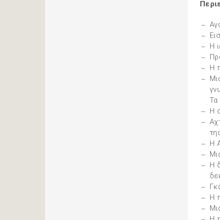
Περι
Αγ
Ει
Η 
Πρ
Η 
Μι
γν
Τα
Η 
Αχ
τη
Η 
Μι
Η 
δε
Γκ
Η 
Μι
Η 