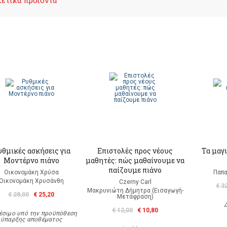
χετικά προϊόντα
θμικές ασκήσεις για
Επιστολές προς νέους
Τα μαγι
Mοντέρνο πιάνο
μαθητές: πώς μαθαίνουμε να
παίζουμε πιάνο
Οικονομάκη Χρύσα
Παπα
Οικονομάκη Χρυσάνθη
Czerny Carl
€ 3
Μακρυνιώτη Δήμητρα (Εισαγωγή-
€ 28,00
€ 25,20
Μετάφραση)
€ 12,00
€ 10,80
έσιμο υπό την προϋπόθεση
ύπαρξης αποθέματος