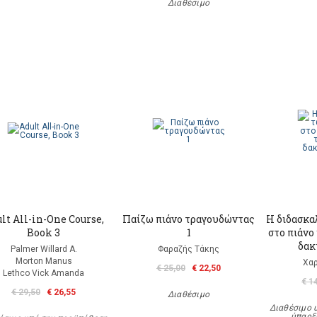
Διαθέσιμο
lt All-in-One Course,
Παίζω πιάνο τραγουδώντας
Η διδασκα
Book 3
1
στο πιάνο
δακ
Palmer Willard A.
Φαραζής Τάκης
Morton Manus
Χα
€ 25,00
€ 22,50
Lethco Vick Amanda
€ 1
€ 29,50
€ 26,55
Διαθέσιμο
Διαθέσιμο 
ύπαρξ