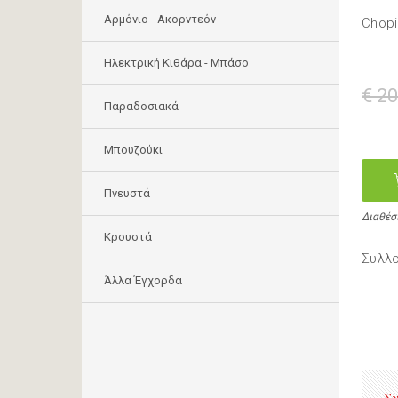
Αρμόνιο - Ακορντεόν
Chopi
Ηλεκτρική Κιθάρα - Μπάσο
€ 20
Παραδοσιακά
Μπουζούκι
Πνευστά
Διαθέσ
Κρουστά
Συλλο
Άλλα Έγχορδα