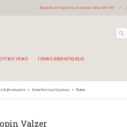
Δωρεάν μεταφορικά με αγορές πάνω από €60
/
ΕΥΤΙΚΟ ΥΛΙΚΟ
ΓΕΝΙΚΟ ΒΙΒΛΙΟΠΩΛΕΙΟ
 σετ Boomwhackers
πόλη της Λευκάδας
ό Βιβλιοπωλείο
>
Εκπαιδευτικά Οργάνων
>
Πιάνο
opin Valzer