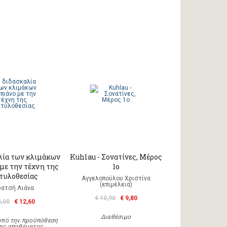
λία των κλιμάκων
Kuhlau - Σονατίνες, Μέρος
 με την τέχνη της
1ο
τυλοθεσίας
Αγγελοπούλου Χριστίνα
(επιμέλεια)
ρατσή Λιάνα
€ 10,90
€ 9,80
4,00
€ 12,60
Διαθέσιμο
υπό την προϋπόθεση
ης αποθέματος