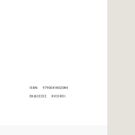
ISBN
9790041802084
ΕΚΔΟΣΕΙΣ
RICORDI