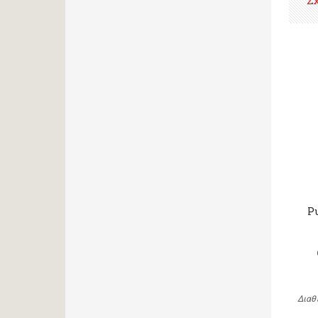
Σ
Ρυ
Διαθ