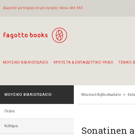
Δωρεάν μεταφορικά με αγορές πάνω από €60
ΜΟΥΣΙΚΟ ΒΙΒΛΙΟΠΩΛΕΙΟ
ΚΡΟΥΣΤΑ & ΕΚΠΑΙΔΕΥΤΙΚΟ ΥΛΙΚΟ
ΓΕΝΙΚΟ 
Προτάσεις - Σετ - Συνδυασμοί Βιβλίων
Πρωτότυποι Συνδυασμοί - Σετ δώρων για παιδιά
Για τα πρώτα μας βήματα στην κιθάρα
Το πιο διαδεδομένο σετ Boomwhackers
Περπατώντας στην παλιά πόλη της Λευκάδας
ΜΟΥΣΙΚΟ ΒΙΒΛΙΟΠΩΛΕΙΟ
Μουσικό Βιβλιοπωλείο
>
Εκπ
Πιάνο
Κιθάρα
Sonatinen a