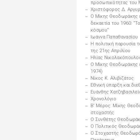
προσωπικότητας του 
Χριστόφορος Δ. Αργυ
Ο Μίκης Θεοδωράκης κα
δεκαετία του 1960: "Τ
κόσμου"
Ιωάννα Παπαθανασίου
Η πολιτική παρουσία 
της 21ης Απριλίου
Ηλίας Νικολακόπουλο
Ο Μίκης Θεοδωράκης κ
1974)
Νίκος Κ. Αλιβιζάτος
Εθνική ύπαρξη και δι
Ευάνθης Χατζηβασιλεί
Χρονολόγιο
Β' Μέρος: Μίκης Θεοδω
στοχαστής
Ο Συνθέτης Θεοδωρά
Ο Πολιτικός Θεοδωρά
Ο Στοχαστής Θεοδωρ