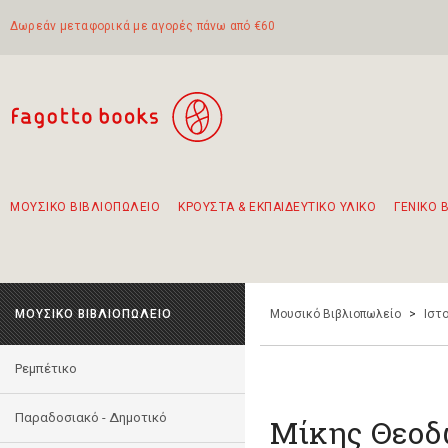
Δωρεάν μεταφορικά με αγορές πάνω από €60
ΜΟΥΣΙΚΟ ΒΙΒΛΙΟΠΩΛΕΙΟ
ΚΡΟΥΣΤΑ & ΕΚΠΑΙΔΕΥΤΙΚΟ ΥΛΙΚΟ
ΓΕΝΙΚΟ 
Προτάσεις - Σετ - Συνδυασμοί Βιβλίων
Πρωτότυποι Συνδυασμοί - Σετ δώρων για παιδιά
Για τα πρώτα μας βήματα στην κιθάρα
Το πιο διαδεδομένο σετ Boomwhackers
Περπατώντας στην παλιά πόλη της Λευκάδας
ΜΟΥΣΙΚΟ ΒΙΒΛΙΟΠΩΛΕΙΟ
Μουσικό Βιβλιοπωλείο
>
Ιστο
Ρεμπέτικο
Παραδοσιακό - Δημοτικό
Μίκης Θεοδ