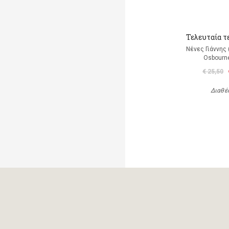
Τελευταία τ
Νένες Γιάννης
Osbourn
€ 25,50
Διαθέ