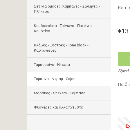
Σετ για ομάδες: Καμπάνες - Σωλήνες -
Rem
Πλήκτρα
Κουδουνάκια - Τρίγωνα - Πιατίνια -
€13
Κουρτίνα
Κλάβες - Ξύστρες - Tone block -
Καστανιέτες
Ταμπουρίνα - Ντέφια
Εξαντλ
Τύμπανα - Ντραμ - Cajon
Παιδι
Μαράκες - Shakers - Kαμπάσα
Φλογέρες και άλλα πνευστά
Σ