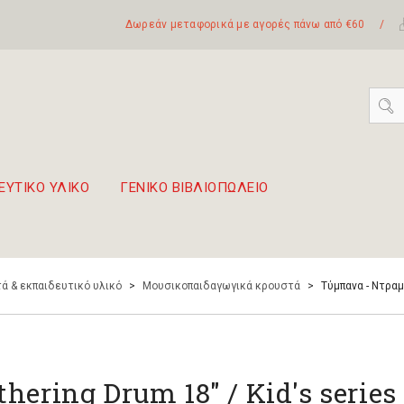
Δωρεάν μεταφορικά με αγορές πάνω από €60
/
ΕΥΤΙΚΟ ΥΛΙΚΟ
ΓΕΝΙΚΟ ΒΙΒΛΙΟΠΩΛΕΙΟ
 σετ Boomwhackers
πόλη της Λευκάδας
ά & εκπαιδευτικό υλικό
>
Μουσικοπαιδαγωγικά κρουστά
>
Τύμπανα - Ντραμ
thering Drum 18" / Kid's series