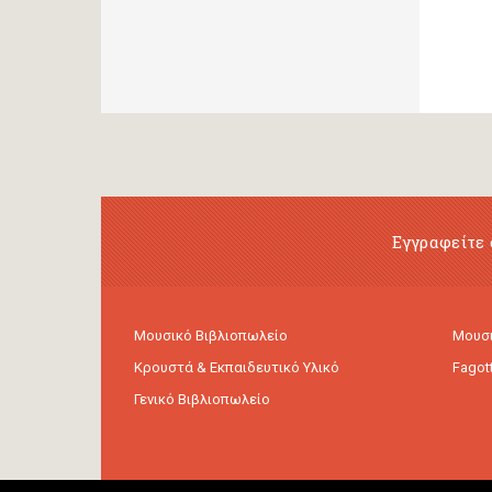
Εγγραφείτε 
Μουσικό Βιβλιοπωλείο
Μουσι
Κρουστά & Εκπαιδευτικό Υλικό
Fagot
Γενικό Βιβλιοπωλείο