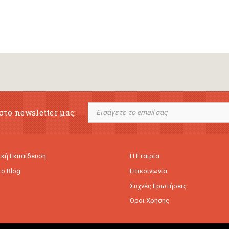
στο newsletter μας:
κή Εκπαίδευση
Η Εταιρία
to Blog
Επικοινωνία
Συχνές Ερωτήσεις
Όροι Χρήσης