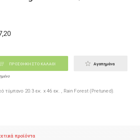
o
7,20
ΠΡΟΣΘΗΚΗ ΣΤΟ ΚΑΛΑΘΙ
Αγαπημένα
ημένο
κό τύμπανο 20.3 εκ. x 46 εκ. , Rain Forest (Pretuned).
χετικά προϊόντα