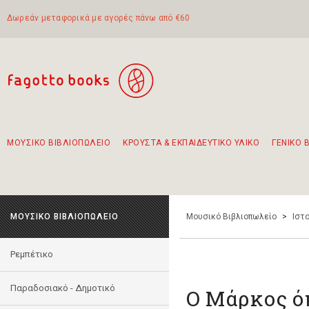
Δωρεάν μεταφορικά με αγορές πάνω από €60
ΜΟΥΣΙΚΟ ΒΙΒΛΙΟΠΩΛΕΙΟ
ΚΡΟΥΣΤΑ & ΕΚΠΑΙΔΕΥΤΙΚΟ ΥΛΙΚΟ
ΓΕΝΙΚΟ 
Προτάσεις - Σετ - Συνδυασμοί Βιβλίων
Πρωτότυποι Συνδυασμοί - Σετ δώρων για παιδιά
Για τα πρώτα μας βήματα στην κιθάρα
Το πιο διαδεδομένο σετ Boomwhackers
Περπατώντας στην παλιά πόλη της Λευκάδας
ΜΟΥΣΙΚΟ ΒΙΒΛΙΟΠΩΛΕΙΟ
Μουσικό Βιβλιοπωλείο
>
Ιστο
Ρεμπέτικο
Παραδοσιακό - Δημοτικό
Ο Μάρκος ό