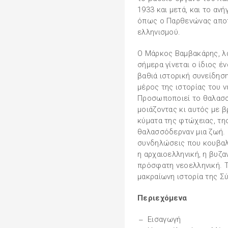
1933 και μετά, και το αν
όπως ο Παρθενώνας αποτ
ελληνισμού.
Ο Μάρκος Βαμβακάρης, λ
σήμερα γίνεται ο ίδιος έ
βαθιά ιστορική συνείδηση,
μέρος της ιστορίας του 
Προσωποποιεί το θαλασσ
μοιάζοντας κι αυτός με 
κύματα της φτώχειας, τη
θαλασσόδερναν μια ζωή. 
συνδηλώσεις που κουβαλά
η αρχαιοελληνική, η βυζαν
πρόσφατη νεοελληνική. Τ
μακραίωνη ιστορία της Σύ
Περιεχόμενα
Εισαγωγή