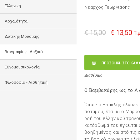
Ελληνική
Νέαρχος Γεωργιάδης
Αρχαιότητα
€ 15,00
€ 13,50
Τι
Δυτικής Μουσικής
Βιογραφίες - Λεξικά
ΠΡΟΣΘΗΚΗ ΣΤΟ ΚΑΛ
Εθνομουσικολογία
Διαθέσιμο
Φιλοσοφία - Αισθητική
Ο Βαμβακάρης ως το Α 
Όπως ο Ηρακλής άλλαξε τ
ποταμού, έτσι κι ο Μάρκο
ροή του ελληνικού τραγο
κατόρθωμά του έγκειται 
βοηθημένος και από τις 
το βασικό όργανο του λα