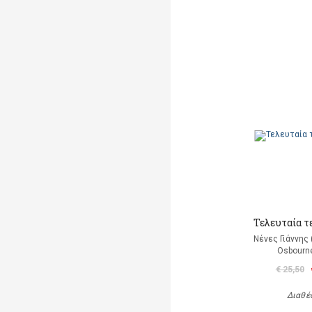
Τελευταία τ
Νένες Γιάννης
Osbourn
€ 25,50
Διαθέ