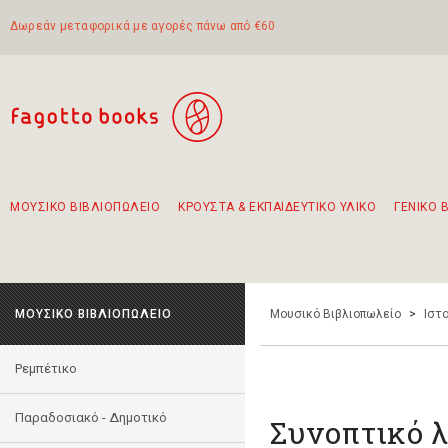
Δωρεάν μεταφορικά με αγορές πάνω από €60
ΜΟΥΣΙΚΟ ΒΙΒΛΙΟΠΩΛΕΙΟ
ΚΡΟΥΣΤΑ & ΕΚΠΑΙΔΕΥΤΙΚΟ ΥΛΙΚΟ
ΓΕΝΙΚΟ 
Προτάσεις - Σετ - Συνδυασμοί Βιβλίων
Πρωτότυποι Συνδυασμοί - Σετ δώρων για παιδιά
Για τα πρώτα μας βήματα στην κιθάρα
Το πιο διαδεδομένο σετ Boomwhackers
Περπατώντας στην παλιά πόλη της Λευκάδας
ΜΟΥΣΙΚΟ ΒΙΒΛΙΟΠΩΛΕΙΟ
Μουσικό Βιβλιοπωλείο
>
Ιστο
Ρεμπέτικο
Παραδοσιακό - Δημοτικό
Συνοπτικό λ