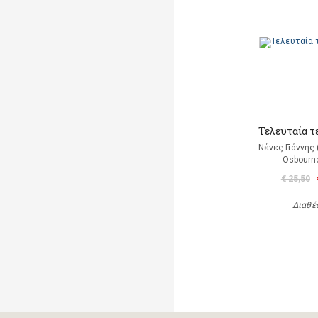
Τελευταία τ
Νένες Γιάννης
Osbourn
€ 25,50
Διαθέ