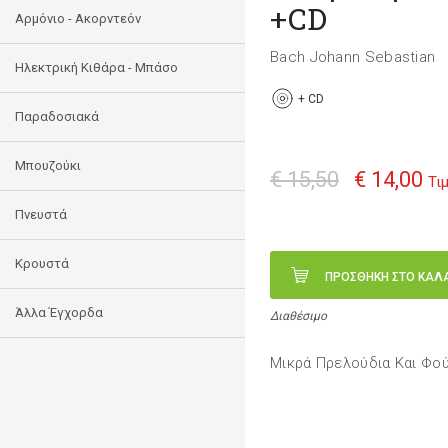
+CD
Αρμόνιο - Ακορντεόν
Bach Johann Sebastian
Ηλεκτρική Κιθάρα - Μπάσο
+
CD
Παραδοσιακά
Μπουζούκι
€ 15,50
€ 14,00
Τι
Πνευστά
Κρουστά
ΠΡΟΣΘΗΚΗ ΣΤΟ ΚΑΛ
Άλλα Έγχορδα
Διαθέσιμο
Μικρά Πρελούδια Και Φο