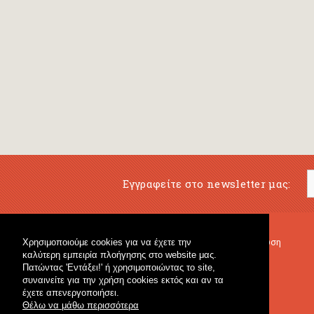
Εγγραφείτε στο newsletter μας:
Χρησιμοποιούμε cookies για να έχετε την
Μουσικό Βιβλιοπωλείο
Μουσική Εκπαίδευση
καλύτερη εμπειρία πλοήγησης στο website μας.
Κρουστά & Εκπαιδευτικό Υλικό
Fagotto Blog
Πατώντας 'Εντάξει!' ή χρησιμοποιώντας το site,
Γενικό Βιβλιοπωλείο
συναινείτε για την χρήση cookies εκτός και αν τα
έχετε απενεργοποιήσει.
Θέλω να μάθω περισσότερα