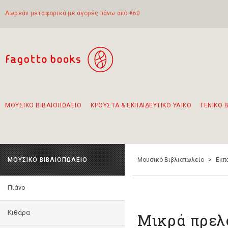
Δωρεάν μεταφορικά με αγορές πάνω από €60
ΜΟΥΣΙΚΟ ΒΙΒΛΙΟΠΩΛΕΙΟ
ΚΡΟΥΣΤΑ & ΕΚΠΑΙΔΕΥΤΙΚΟ ΥΛΙΚΟ
ΓΕΝΙΚΟ 
Προτάσεις - Σετ - Συνδυασμοί Βιβλίων
Πρωτότυποι Συνδυασμοί - Σετ δώρων για παιδιά
Για τα πρώτα μας βήματα στην κιθάρα
Το πιο διαδεδομένο σετ Boomwhackers
Περπατώντας στην παλιά πόλη της Λευκάδας
ΜΟΥΣΙΚΟ ΒΙΒΛΙΟΠΩΛΕΙΟ
Μουσικό Βιβλιοπωλείο
>
Εκπ
Πιάνο
Κιθάρα
Μικρά πρελ