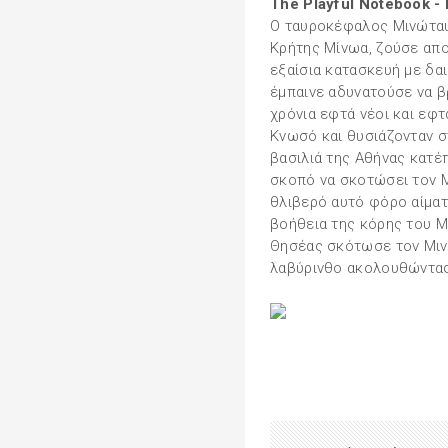
The Playful Notebook 
Ο ταυροκέφαλος Μινώταυρ
Κρήτης Μίνωα, ζούσε απ
εξαίσια κατασκευή με δα
έμπαινε αδυνατούσε να β
χρόνια εφτά νέοι και εφ
Κνωσό και θυσιάζονταν σ
βασιλιά της Αθήνας κατέ
σκοπό να σκοτώσει τον Μ
θλιβερό αυτό φόρο αίματ
βοήθεια της κόρης του Μί
Θησέας σκότωσε τον Μιν
λαβύρινθο ακολουθώντας 