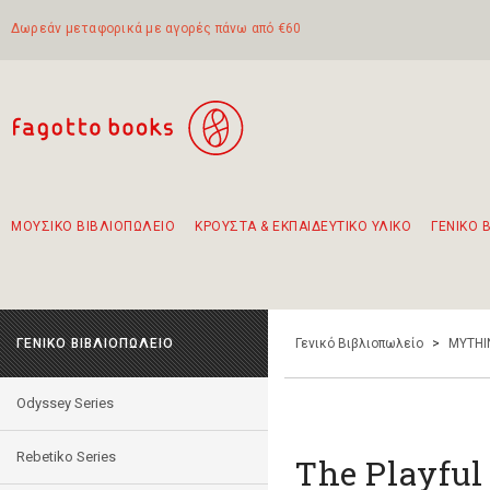
Δωρεάν μεταφορικά με αγορές πάνω από €60
ΜΟΥΣΙΚΟ ΒΙΒΛΙΟΠΩΛΕΙΟ
ΚΡΟΥΣΤΑ & ΕΚΠΑΙΔΕΥΤΙΚΟ ΥΛΙΚΟ
ΓΕΝΙΚΟ 
Προτάσεις - Σετ - Συνδυασμοί Βιβλίων
Πρωτότυποι Συνδυασμοί - Σετ δώρων για παιδιά
Για τα πρώτα μας βήματα στην κιθάρα
Το πιο διαδεδομένο σετ Boomwhackers
Περπατώντας στην παλιά πόλη της Λευκάδας
ΓΕΝΙΚΟ ΒΙΒΛΙΟΠΩΛΕΙΟ
Γενικό Βιβλιοπωλείο
>
MYTHI
Odyssey Series
Rebetiko Series
The Playful