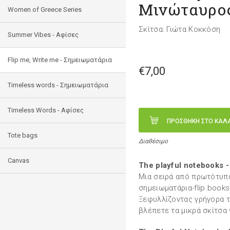
Μινώταυρο
Women of Greece Series
Σκίτσα: Γιώτα Κοκκόση
Summer Vibes - Αφίσες
Flip me, Write me - Σημειωματάρια
€7,00
Timeless words - Σημειωματάρια
Timeless Words - Aφίσες
ΠΡΟΣΘΗΚΗ ΣΤΟ ΚΑΛ
Tote bags
Διαθέσιμο
Canvas
The playful notebooks -
Μια σειρά από πρωτότυπα
σημειωματάρια-flip books
Ξεφυλλίζοντας γρήγορα τ
βλέπετε τα μικρά σκίτσα 