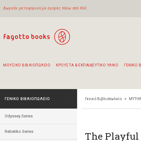
Δωρεάν μεταφορικά με αγορές πάνω από €60
ΜΟΥΣΙΚΟ ΒΙΒΛΙΟΠΩΛΕΙΟ
ΚΡΟΥΣΤΑ & ΕΚΠΑΙΔΕΥΤΙΚΟ ΥΛΙΚΟ
ΓΕΝΙΚΟ 
Προτάσεις - Σετ - Συνδυασμοί Βιβλίων
Πρωτότυποι Συνδυασμοί - Σετ δώρων για παιδιά
Για τα πρώτα μας βήματα στην κιθάρα
Το πιο διαδεδομένο σετ Boomwhackers
Περπατώντας στην παλιά πόλη της Λευκάδας
ΓΕΝΙΚΟ ΒΙΒΛΙΟΠΩΛΕΙΟ
Γενικό Βιβλιοπωλείο
>
MYTHI
Odyssey Series
Rebetiko Series
The Playful