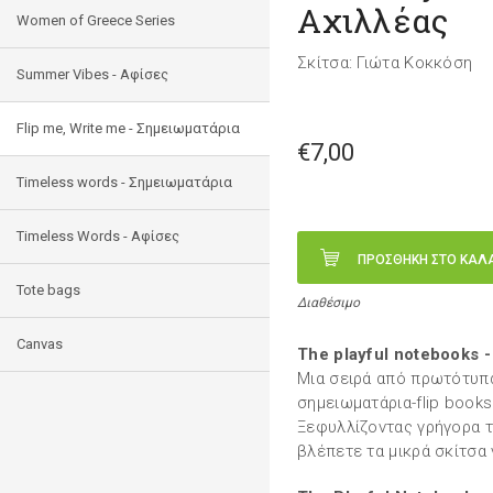
Αχιλλέας
Women of Greece Series
Σκίτσα: Γιώτα Κοκκόση
Summer Vibes - Αφίσες
Flip me, Write me - Σημειωματάρια
€7,00
Timeless words - Σημειωματάρια
Timeless Words - Aφίσες
ΠΡΟΣΘΗΚΗ ΣΤΟ ΚΑΛ
Tote bags
Διαθέσιμο
Canvas
The playful notebooks -
Μια σειρά από πρωτότυπα
σημειωματάρια-flip books
Ξεφυλλίζοντας γρήγορα τ
βλέπετε τα μικρά σκίτσα 