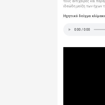
τους αντίχειρες και παρ
ιδεώδη μείξη των ήχων τ
Ηχητικό δείγμα κλίμακ