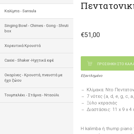
Πεντατονικ
Καλίμπα - Sansula
Singing Bowl - Chimes - Gong - Shruti
box
€51,00
Χορευτικά Κρουστά
Caxixi - Shaker -Ηχητικά εφέ
ΠΡΟΣΘΗΚΗ ΣΤΟ ΚΑΛ
Οκαρίνες - Κρουστά, πνευστά με
Εξαντλημένο
ήχο ζώου
Κλίμακα: Ντο Πεντατον
Tουμπελέκι - Στάμνα - Νταούλι
7 νότες (a, d, e, g, c, a
Ξύλο κερασιάς
Διαστάσεις: 11 x 9 x 4 
H kalimba ή thump piano 