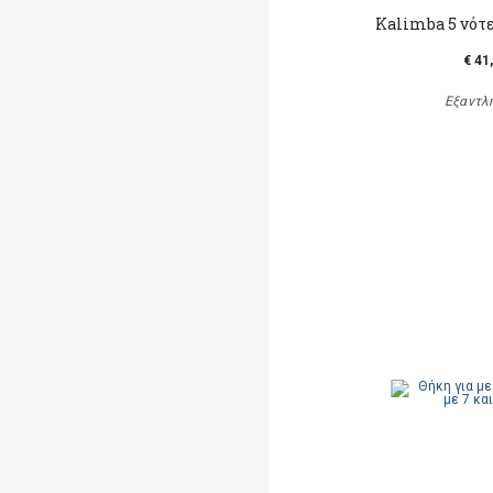
Kalimba 5 νότε
€ 41
Εξαντλ