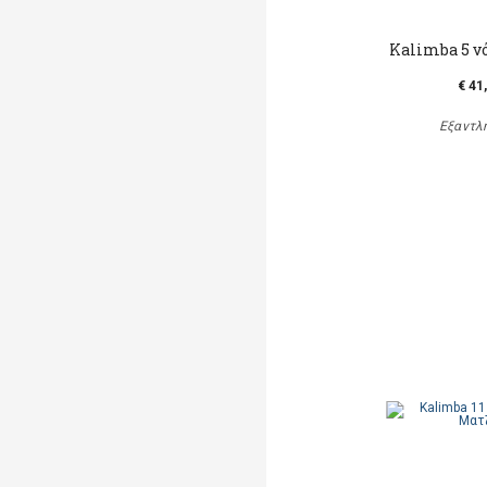
Kalimba 5 νό
€ 41
Εξαντλ