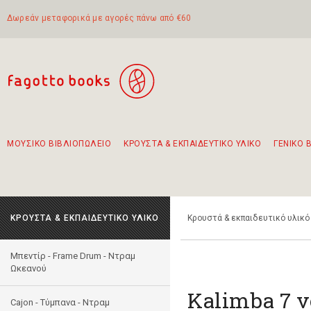
Δωρεάν μεταφορικά με αγορές πάνω από €60
ΜΟΥΣΙΚΟ ΒΙΒΛΙΟΠΩΛΕΙΟ
ΚΡΟΥΣΤΑ & ΕΚΠΑΙΔΕΥΤΙΚΟ ΥΛΙΚΟ
ΓΕΝΙΚΟ 
Προτάσεις - Σετ - Συνδυασμοί Βιβλίων
Πρωτότυποι Συνδυασμοί - Σετ δώρων για παιδιά
Για τα πρώτα μας βήματα στην κιθάρα
Το πιο διαδεδομένο σετ Boomwhackers
Περπατώντας στην παλιά πόλη της Λευκάδας
ΚΡΟΥΣΤΑ & ΕΚΠΑΙΔΕΥΤΙΚΟ ΥΛΙΚΟ
Κρουστά & εκπαιδευτικό υλικό
Μπεντίρ - Frame Drum - Ντραμ
Ωκεανού
Kalimba 7 ν
Cajon - Τύμπανα - Ντραμ