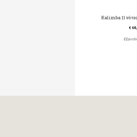
Kalimba 11 νότε
€ 68
Εξαντλ