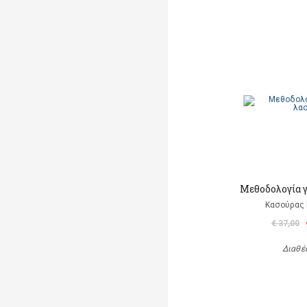
Μεθοδολογία γ
Κασούρας 
€ 37,00
Διαθέ