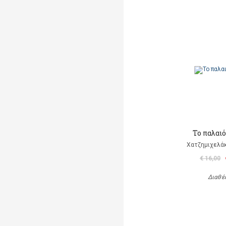
Το παλαι
Χατζημιχελάκ
€ 16,00
Διαθέ