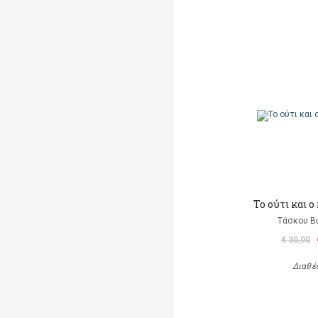
To ούτι και 
Τάσκου Β
€ 30,00
Διαθέ