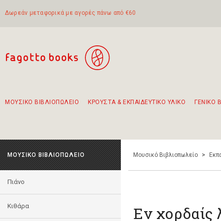
Δωρεάν μεταφορικά με αγορές πάνω από €60
ΜΟΥΣΙΚΟ ΒΙΒΛΙΟΠΩΛΕΙΟ
ΚΡΟΥΣΤΑ & ΕΚΠΑΙΔΕΥΤΙΚΟ ΥΛΙΚΟ
ΓΕΝΙΚΟ 
Προτάσεις - Σετ - Συνδυασμοί Βιβλίων
Πρωτότυποι Συνδυασμοί - Σετ δώρων για παιδιά
Για τα πρώτα μας βήματα στην κιθάρα
Το πιο διαδεδομένο σετ Boomwhackers
Περπατώντας στην παλιά πόλη της Λευκάδας
ΜΟΥΣΙΚΟ ΒΙΒΛΙΟΠΩΛΕΙΟ
Μουσικό Βιβλιοπωλείο
>
Εκπ
Πιάνο
Κιθάρα
Εν χορδαίς 