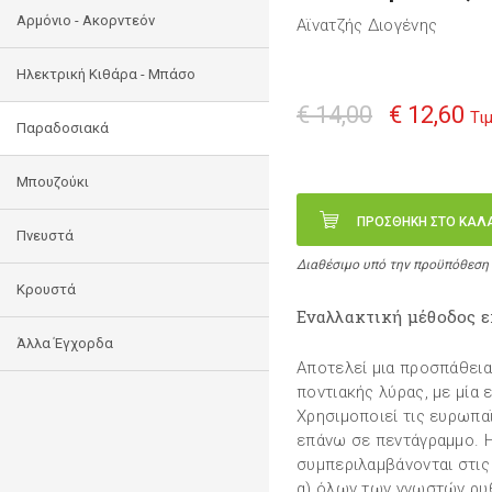
Αρμόνιο - Ακορντεόν
Αϊνατζής Διογένης
Ηλεκτρική Κιθάρα - Μπάσο
€ 14,00
€ 12,60
Τι
Παραδοσιακά
Μπουζούκι
ΠΡΟΣΘΗΚΗ ΣΤΟ ΚΑΛ
Πνευστά
Διαθέσιμο υπό την προϋπόθεση
Κρουστά
Εναλλακτική μέθοδος 
Άλλα Έγχορδα
Αποτελεί μια προσπάθει
ποντιακής λύρας, με μία
Χρησιμοποιεί τις ευρωπαϊ
επάνω σε πεντάγραμμο. 
συμπεριλαμβάνονται στις 
α) όλων των γνωστών ρυ