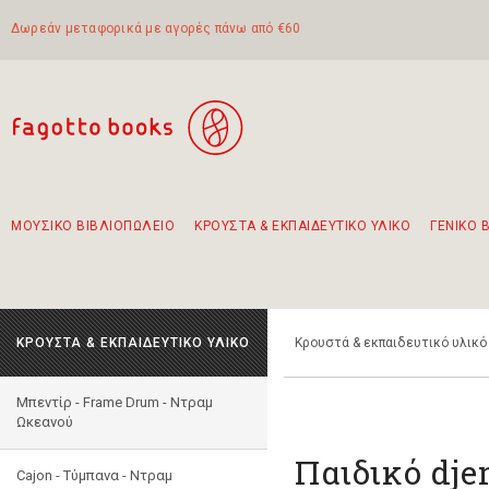
Δωρεάν μεταφορικά με αγορές πάνω από €60
ΜΟΥΣΙΚΟ ΒΙΒΛΙΟΠΩΛΕΙΟ
ΚΡΟΥΣΤΑ & ΕΚΠΑΙΔΕΥΤΙΚΟ ΥΛΙΚΟ
ΓΕΝΙΚΟ 
Προτάσεις - Σετ - Συνδυασμοί Βιβλίων
Πρωτότυποι Συνδυασμοί - Σετ δώρων για παιδιά
Για τα πρώτα μας βήματα στην κιθάρα
Το πιο διαδεδομένο σετ Boomwhackers
Περπατώντας στην παλιά πόλη της Λευκάδας
ΚΡΟΥΣΤΑ & ΕΚΠΑΙΔΕΥΤΙΚΟ ΥΛΙΚΟ
Κρουστά & εκπαιδευτικό υλικό
Μπεντίρ - Frame Drum - Ντραμ
Ωκεανού
Παιδικό dje
Cajon - Τύμπανα - Ντραμ