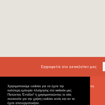
Εγγραφείτε στο newsletter μας:
Χρησιμοποιούμε cookies για να έχετε την
Μουσικό Βιβλιοπωλείο
Μουσική Εκπαίδευση
καλύτερη εμπειρία πλοήγησης στο website μας.
Κρουστά & Εκπαιδευτικό Υλικό
Fagotto Blog
Πατώντας 'Εντάξει!' ή χρησιμοποιώντας το site,
Γενικό Βιβλιοπωλείο
συναινείτε για την χρήση cookies εκτός και αν τα
έχετε απενεργοποιήσει.