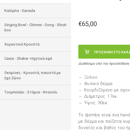
Καλίμπα - Sansula
€65,00
Singing Bowl - Chimes - Gong - Shruti
box
Χορευτικά Κρουστά
ΠΡΟΣΘΗΚΗ ΣΤΟ ΚΑΛ
Caxixi - Shaker -Ηχητικά εφέ
Διαθέσιμο υπό την προϋπόθεση
Οκαρίνες - Κρουστά, πνευστά με
Ξύλινο
ήχο ζώου
Φυσικό δέρμα
Κουρδιζόμενο με σχοι
Tουμπελέκι - Στάμνα - Νταούλι
Διάμετρος: 17εκ.
Ύψος: 30εκ.
To djembe είναι ένα han
με δέρμα και παίζεται κυ
δυνατός και βαθύς του 