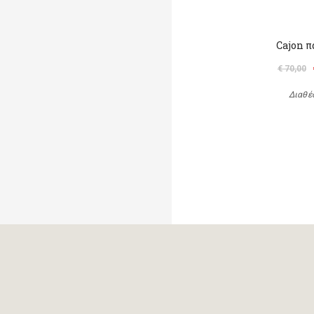
Cajon π
€ 70,00
Διαθέ