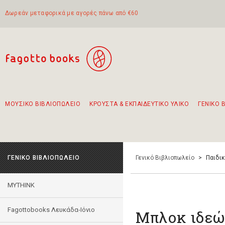
Δωρεάν μεταφορικά με αγορές πάνω από €60
ΜΟΥΣΙΚΟ ΒΙΒΛΙΟΠΩΛΕΙΟ
ΚΡΟΥΣΤΑ & ΕΚΠΑΙΔΕΥΤΙΚΟ ΥΛΙΚΟ
ΓΕΝΙΚΟ 
Προτάσεις - Σετ - Συνδυασμοί Βιβλίων
Πρωτότυποι Συνδυασμοί - Σετ δώρων για παιδιά
Για τα πρώτα μας βήματα στην κιθάρα
Το πιο διαδεδομένο σετ Boomwhackers
Περπατώντας στην παλιά πόλη της Λευκάδας
ΓΕΝΙΚΟ ΒΙΒΛΙΟΠΩΛΕΙΟ
Γενικό Βιβλιοπωλείο
>
Παιδι
MYTHINK
Fagottobooks Λευκάδα-Ιόνιο
Μπλοκ ιδεών