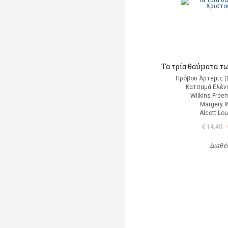
Τα τρία θαύματα τ
Πρόβου Άρτεμις (
Κατσαμά Ελένη
Wilkins Free
Margery W
Alcott Lo
€ 14,40
Διαθέ