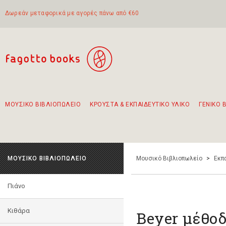
Δωρεάν μεταφορικά με αγορές πάνω από €60
ΜΟΥΣΙΚΟ ΒΙΒΛΙΟΠΩΛΕΙΟ
ΚΡΟΥΣΤΑ & ΕΚΠΑΙΔΕΥΤΙΚΟ ΥΛΙΚΟ
ΓΕΝΙΚΟ 
Προτάσεις - Σετ - Συνδυασμοί Βιβλίων
Πρωτότυποι Συνδυασμοί - Σετ δώρων για παιδιά
Για τα πρώτα μας βήματα στην κιθάρα
Το πιο διαδεδομένο σετ Boomwhackers
Περπατώντας στην παλιά πόλη της Λευκάδας
ΜΟΥΣΙΚΟ ΒΙΒΛΙΟΠΩΛΕΙΟ
Μουσικό Βιβλιοπωλείο
>
Εκπ
Πιάνο
Κιθάρα
Beyer μέθοδ