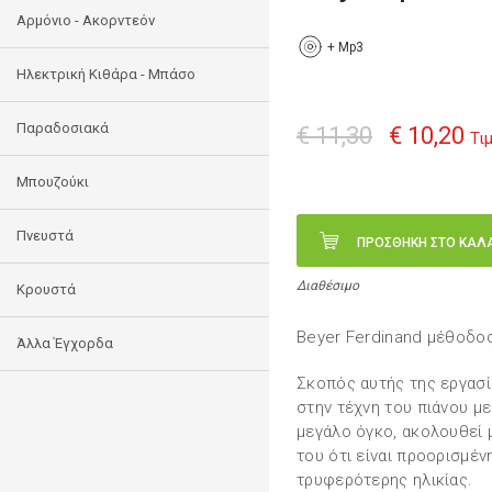
Αρμόνιο - Ακορντεόν
+
Mp3
Ηλεκτρική Κιθάρα - Μπάσο
Παραδοσιακά
€ 11,30
€ 10,20
Τι
Μπουζούκι
Πνευστά
ΠΡΟΣΘΗΚΗ ΣΤΟ ΚΑΛ
Διαθέσιμο
Κρουστά
Beyer Ferdinand μέθοδος
Άλλα Έγχορδα
Σκοπός αυτής της εργασία
στην τέχνη του πιάνου με
μεγάλο όγκο, ακολουθεί 
του ότι είναι προορισμένη
τρυφερότερης ηλικίας.