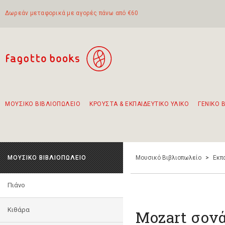
Δωρεάν μεταφορικά με αγορές πάνω από €60
ΜΟΥΣΙΚΟ ΒΙΒΛΙΟΠΩΛΕΙΟ
ΚΡΟΥΣΤΑ & ΕΚΠΑΙΔΕΥΤΙΚΟ ΥΛΙΚΟ
ΓΕΝΙΚΟ 
Προτάσεις - Σετ - Συνδυασμοί Βιβλίων
Πρωτότυποι Συνδυασμοί - Σετ δώρων για παιδιά
Για τα πρώτα μας βήματα στην κιθάρα
Το πιο διαδεδομένο σετ Boomwhackers
Περπατώντας στην παλιά πόλη της Λευκάδας
ΜΟΥΣΙΚΟ ΒΙΒΛΙΟΠΩΛΕΙΟ
Μουσικό Βιβλιοπωλείο
>
Εκπ
Πιάνο
Κιθάρα
Mozart σονά