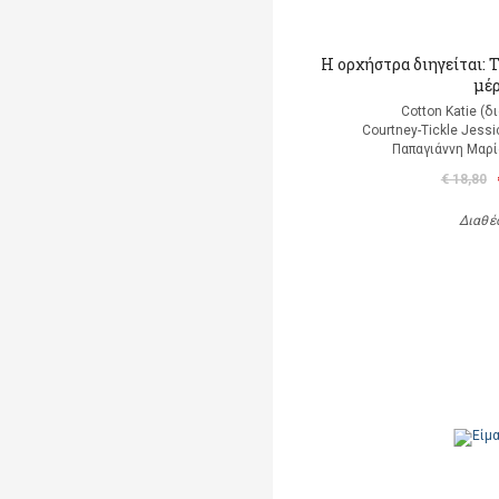
Η ορχήστρα διηγείται: 
μέ
Cotton Katie (
Courtney-Tickle Jess
Παπαγιάννη Μαρί
€ 18,80
Διαθέ