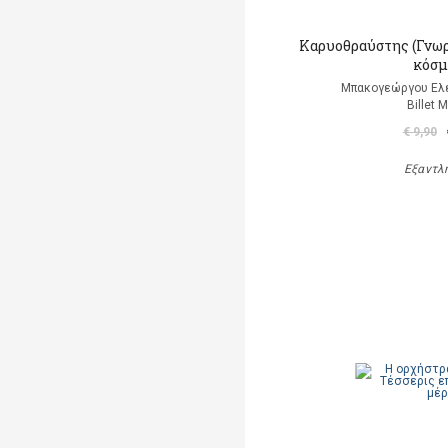
Καρυοθραύστης (Γνωρ
κόσμ
Μπακογεώργου Ελέ
Billet 
€ 9,90
Εξαντλ