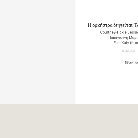
Η ορχήστρα διηγείται: 
Courtney-Tickle Jess
Παπαγιάννη Μαρί
Flint Katy (δ
€ 18,80
Εξαντλ