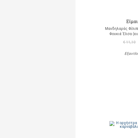
Είμαι
Μανδηλαράς Φίλιπ
Φουκιέ Έλσα (ε
€ 11,10
Εξαντλ