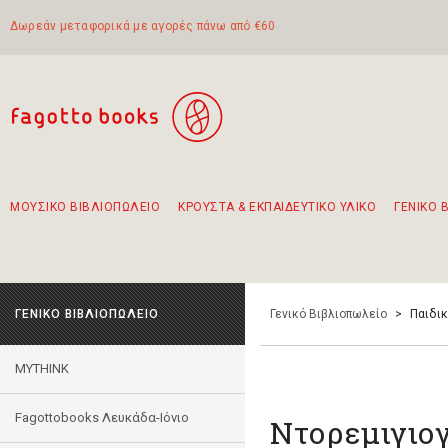
Δωρεάν μεταφορικά με αγορές πάνω από €60
ΜΟΥΣΙΚΟ ΒΙΒΛΙΟΠΩΛΕΙΟ
ΚΡΟΥΣΤΑ & ΕΚΠΑΙΔΕΥΤΙΚΟ ΥΛΙΚΟ
ΓΕΝΙΚΟ 
Προτάσεις - Σετ - Συνδυασμοί Βιβλίων
Πρωτότυποι Συνδυασμοί - Σετ δώρων για παιδιά
Για τα πρώτα μας βήματα στην κιθάρα
Το πιο διαδεδομένο σετ Boomwhackers
Περπατώντας στην παλιά πόλη της Λευκάδας
ΓΕΝΙΚΟ ΒΙΒΛΙΟΠΩΛΕΙΟ
Γενικό Βιβλιοπωλείο
>
Παιδι
MYTHINK
Fagottobooks Λευκάδα-Ιόνιο
Ντορεμιγιο