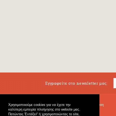
Εγγραφείτε στο newsletter μας:
Χρησιμοποιούμε cookies για να έχετε την
Μουσικό Βιβλιοπωλείο
Μουσική Εκπαίδευση
καλύτερη εμπειρία πλοήγησης στο website μας.
Κρουστά & Εκπαιδευτικό Υλικό
Fagotto Blog
Πατώντας 'Εντάξει!' ή χρησιμοποιώντας το site,