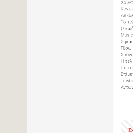
Χούν
Κέντρ
Δεκαε
Το τέ
Ο κώδ
Music
Σήκω
Πίσω 
Χρόνι
Η τελ
Για τ
Επίμε
Ταινί
Αντών
Σ