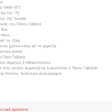
τα
α 1969-1977
τία του '70
λος της Sonata
ικας του Πάνου Γαβαλά
 Box
 πάνω
απ' το τζάμι
α και χρόνια κάτω απ' τη μαρκίζα
ευταία ανάσα
ον Πάνο Γαβαλά
τρο Δημήτρη Σταθακόπουλου
ες στις οποίες εμφανίζεται ή ακούγεται ο Πάνος Γαβαλάς
ης Κόντος: Αναλυτική Δισκογραφία
χετικά προϊόντα