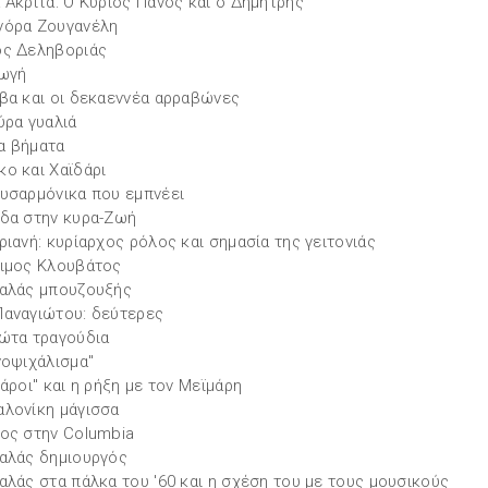
 Ακρίτα: Ο Κύριος Πάνος και ο Δημήτρης
νόρα Ζουγανέλη
ς Δεληβοριάς
ωγή
βα και οι δεκαεννέα αρραβώνες
ύρα γυαλιά
α βήματα
ο και Χαϊδάρι
υσαρμόνικα που εμπνέει
δα στην κυρα-Ζωή
ριανή: κυρίαρχος ρόλος και σημασία της γειτονιάς
ιμος Κλουβάτος
αλάς μπουζουξής
αναγιώτου: δεύτερες
ώτα τραγούδια
νοψιχάλισμα"
λάροι" και η ρήξη με τον Μεϊμάρη
λονίκη μάγισσα
ος στην Columbia
αλάς δημιουργός
αλάς στα πάλκα του '60 και η σχέση του με τους μουσικούς