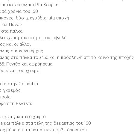
ράστιο κεφάλαιο Ρία Κούρτη
υσά χρόνια του '60
ικόνες, δύο τραγούδια, μία εποχή
 και Πάνος
 στα πάλκα
λιτεχνική ταυτότητα του Γαβαλά
ος και οι άλλοι
αλάς οικογενειάρχης
αλάς στα πάλκα του '60 και η πρόσληψη απ' το κοινό της εποχή
65: Πενιές και αφρόκρεμα
ύο είναι τσουχτερό
σία στην Columbia
ς γκρεμός
μοσία
φα στη Βεντέτα
a: ένα γαλατικό χωριό
a και πάλκα στα τέλη της δεκαετίας του '60
ος μέσα απ' τα μάτια των σερβιτόρων του