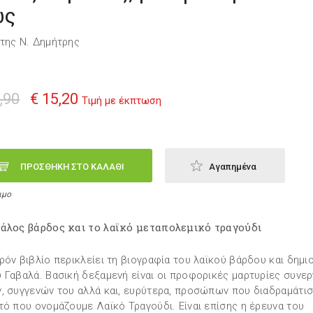
ως
της Ν. Δημήτρης
,90
€ 15,20
Τιμή με έκπτωση
ΠΡΟΣΘΗΚΗ ΣΤΟ ΚΑΛΑΘΙ
Αγαπημένα
ιμο
άλος βάρδος και το λαϊκό μεταπολεμικό τραγούδι
ρόν βιβλίο περικλείει τη βιογραφία του λαϊκού βάρδου και δημι
 Γαβαλά. Βασική δεξαμενή είναι οι προφορικές μαρτυρίες συνε
, συγγενών του αλλά και, ευρύτερα, προσώπων που διαδραμάτι
τό που ονομάζουμε Λαϊκό Τραγούδι. Είναι επίσης η έρευνα του