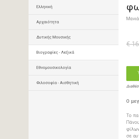
φ
Ελληνική
Μανιά
Αρχαιότητα
Δυτικής Μουσικής
€ 16
Βιογραφίες - Λεξικά
Εθνομουσικολογία
Φιλοσοφία - Αισθητική
Διαθέσ
Ο μεγ
Το πα
Πάνου
φίλων
σε αυ