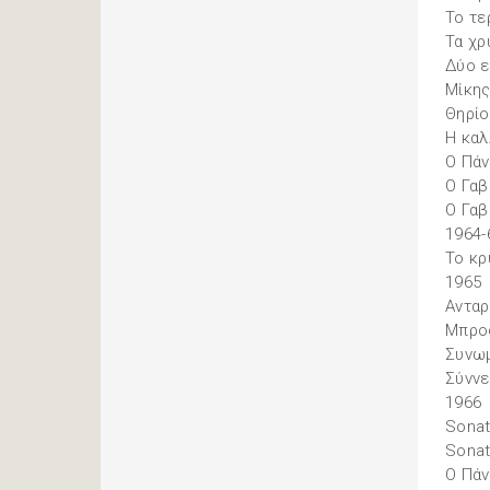
Το τε
Τα χρ
Δύο ε
Μίκης
Θηρίο
Η καλ
Ο Πάν
Ο Γαβ
Ο Γαβ
1964-
Το κρ
1965
Ανταρ
Μπρο
Συνω
Σύννε
1966
Sonat
Sonat
Ο Πάν