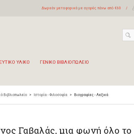
Δωρεάν μεταφορικά με αγορές πάνω από €60
/
ΕΥΤΙΚΟ ΥΛΙΚΟ
ΓΕΝΙΚΟ ΒΙΒΛΙΟΠΩΛΕΙΟ
 σετ Boomwhackers
πόλη της Λευκάδας
ό Βιβλιοπωλείο
>
Ιστορία - Φιλοσοφία
>
Βιογραφίες - Λεξικά
νος Γαβαλάς, μια φωνή όλο το