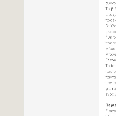
συγγρ
Το βι
απόχρ
προέκ
Γούβα
μεταπ
ήθη τ
προσω
Μέσα 
Μπάγι
Ελεων
Το ίδ
που σ
πάντα
πέντε
για τ
ενός 
Περι
Εισαγ