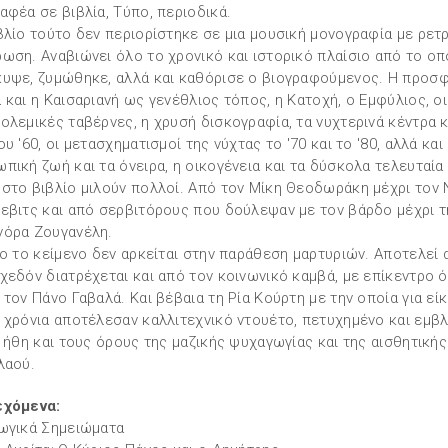
αφέα σε βιβλία, Τύπο, περιοδικά.
βλίο τούτο δεν περιορίστηκε σε μια μουσική μονογραφία με ρετ
ωση. Αναβιώνει όλο το χρονικό και ιστορικό πλαίσιο από το οπ
υψε, ζυμώθηκε, αλλά και καθόρισε ο βιογραφούμενος. Η προσφ
 και η Καισαριανή ως γενέθλιος τόπος, η Κατοχή, ο Εμφύλιος, οι
ολεμικές ταβέρνες, η χρυσή δισκογραφία, τα νυχτερινά κέντρα κ
ου '60, οι μετασχηματισμοί της νύχτας το '70 και το '80, αλλά και
πική ζωή και τα όνειρα, η οικογένεια και τα δύσκολα τελευταία 
στο βιβλίο μιλούν πολλοί. Από τον Μίκη Θεοδωράκη μέχρι τον
εβιτς και από σερβιτόρους που δούλεψαν με τον βάρδο μέχρι τ
όρα Ζουγανέλη.
ιο το κείμενο δεν αρκείται στην παράθεση μαρτυριών. Αποτελεί
χεδόν διατρέχεται και από τον κοινωνικό καμβά, με επίκεντρο 
 τον Πάνο Γαβαλά. Και βέβαια τη Ρία Κούρτη με την οποία για εί
 χρόνια αποτέλεσαν καλλιτεχνικό ντουέτο, πετυχημένο και εμβ
α ήθη και τους όρους της μαζικής ψυχαγωγίας και της αισθητική
λαού.
εχόμενα:
ωγικά Σημειώματα