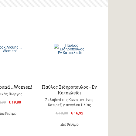
round …Women!
Παύλος Σιδηρόπουλος - Εν
Κατακλείδι
ικάς Γιώργος
Σκλαβενίτης Κωνσταντίνος
2,00
€ 19,80
Κατιρτζιγιανόγλου Ηλίας
€ 18,80
€ 16,92
Διαθέσιμο
Διαθέσιμο