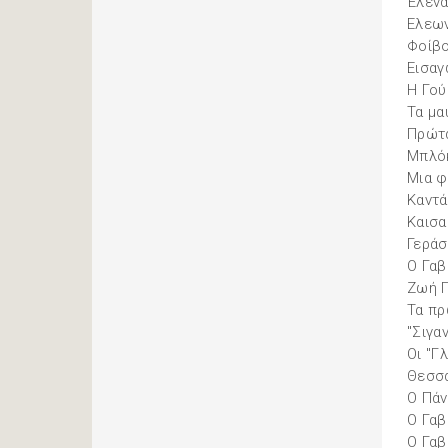
Έλενα
Ελεω
Φοίβο
Εισαγ
Η Γού
Τα μα
Πρώτ
Μπλόκ
Μια φ
Καντά
Καισα
Γεράσ
Ο Γαβ
Ζωή Π
Τα πρ
"Σιγα
Οι "Γ
Θεσσα
Ο Πάν
Ο Γαβ
Ο Γαβ