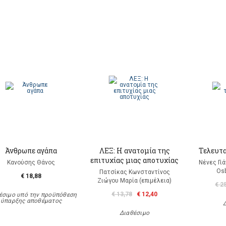
Άνθρωπε αγάπα
ΛΕΞ: Η ανατομία της
Τελευτα
επιτυχίας μιας αποτυχίας
Κανούσης Θάνος
Νένες Γι
Os
Πατσίκας Κωνσταντίνος
€ 18,88
Ζιώγου Μαρία (επιμέλεια)
€ 2
€ 13,78
€ 12,40
έσιμο υπό την προϋπόθεση
ύπαρξης αποθέματος
Διαθέσιμο