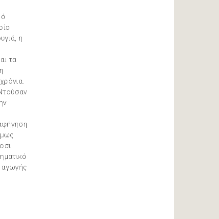
ρό
οίο
υγιά, η
αι τα
 η
χρόνια.
 Ντούσαν
ην
 αφήγηση
όμως
κοσι
ληματικό
ς αγωγής