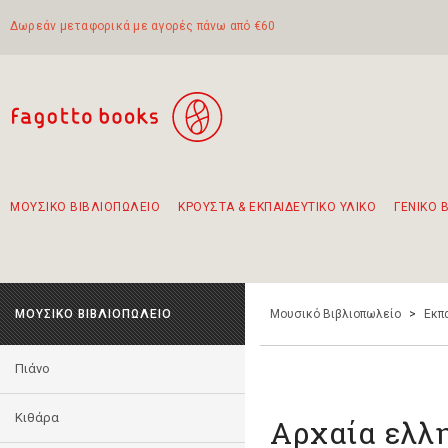
Δωρεάν μεταφορικά με αγορές πάνω από €60
ΜΟΥΣΙΚΟ ΒΙΒΛΙΟΠΩΛΕΙΟ
ΚΡΟΥΣΤΑ & ΕΚΠΑΙΔΕΥΤΙΚΟ ΥΛΙΚΟ
ΓΕΝΙΚΟ 
Προτάσεις - Σετ - Συνδυασμοί Βιβλίων
Πρωτότυποι Συνδυασμοί - Σετ δώρων για παιδιά
Για τα πρώτα μας βήματα στην κιθάρα
Το πιο διαδεδομένο σετ Boomwhackers
Περπατώντας στην παλιά πόλη της Λευκάδας
ΜΟΥΣΙΚΟ ΒΙΒΛΙΟΠΩΛΕΙΟ
Μουσικό Βιβλιοπωλείο
>
Εκπ
Πιάνο
Κιθάρα
Αρχαία ελλ