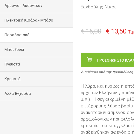
Αρμόνιο - Ακορντεόν
Ξανθούλης Νίκος
Ηλεκτρική Κιθάρα - Μπάσο
€ 15,00
€ 13,50
Τι
Παραδοσιακά
Μπουζούκι
ΠΡΟΣΘΗΚΗ ΣΤΟ ΚΑΛ
Πνευστά
Διαθέσιμο υπό την προϋπόθεση
Κρουστά
Η λύρα, και κυρίως η επ
αρχαίων Ελλήνων για πάνω 
Άλλα Έγχορδα
μ.Χ.). Η συγκεκριμένη μ
επτάχορδης λύρας βασίστ
ανακατασκευασμένου οργ
αρχαιολογικών και φιλολ
εμπειρία του επαγγελματ
αναδείχθηκαν αφενός ο ή