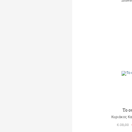
Διαθέ
Το ο
Κυριάκος Κα
€ 38,00