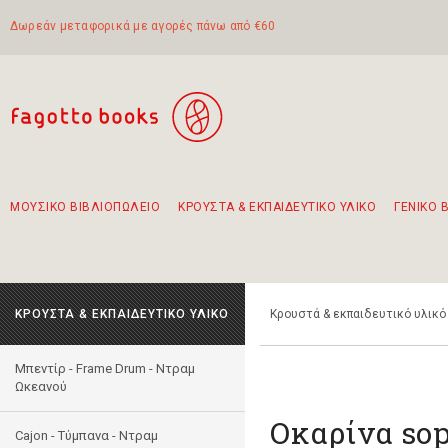
Δωρεάν μεταφορικά με αγορές πάνω από €60
ΜΟΥΣΙΚΟ ΒΙΒΛΙΟΠΩΛΕΙΟ
ΚΡΟΥΣΤΑ & ΕΚΠΑΙΔΕΥΤΙΚΟ ΥΛΙΚΟ
ΓΕΝΙΚΟ 
Προτάσεις - Σετ - Συνδυασμοί Βιβλίων
Πρωτότυποι Συνδυασμοί - Σετ δώρων για παιδιά
Για τα πρώτα μας βήματα στην κιθάρα
Το πιο διαδεδομένο σετ Boomwhackers
Περπατώντας στην παλιά πόλη της Λευκάδας
ΚΡΟΥΣΤΑ & ΕΚΠΑΙΔΕΥΤΙΚΟ ΥΛΙΚΟ
Κρουστά & εκπαιδευτικό υλικό
Μπεντίρ - Frame Drum - Ντραμ
Ωκεανού
Οκαρίνα so
Cajon - Τύμπανα - Ντραμ