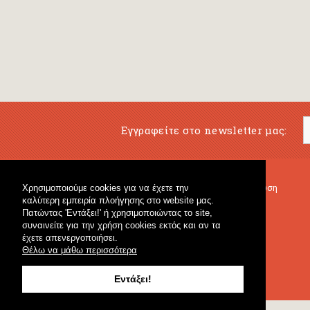
Εγγραφείτε στο newsletter μας:
Χρησιμοποιούμε cookies για να έχετε την
Μουσικό Βιβλιοπωλείο
Μουσική Εκπαίδευση
καλύτερη εμπειρία πλοήγησης στο website μας.
Κρουστά & Εκπαιδευτικό Υλικό
Fagotto Blog
Πατώντας 'Εντάξει!' ή χρησιμοποιώντας το site,
Γενικό Βιβλιοπωλείο
συναινείτε για την χρήση cookies εκτός και αν τα
έχετε απενεργοποιήσει.
Θέλω να μάθω περισσότερα
Εντάξει!