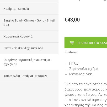
Καλίμπα - Sansula
€43,00
Singing Bowl - Chimes - Gong - Shruti
box
Χορευτικά Κρουστά
ΠΡΟΣΘΗΚΗ ΣΤΟ ΚΑΛ
Caxixi - Shaker -Ηχητικά εφέ
Διαθέσιμο
Οκαρίνες - Κρουστά, πνευστά με
Πήλινη
ήχο ζώου
Στρογγυλό σχήμα
Μέγεθος: 9εκ.
Tουμπελέκι - Στάμνα - Νταούλι
Ένα από τα αρχαιότερα π
διάφορους πολιτισμούς κ
γλυκός και αέρινος. Αν κα
από τον κοντινότερο συγγ
χαρακτήρας της θα σας α