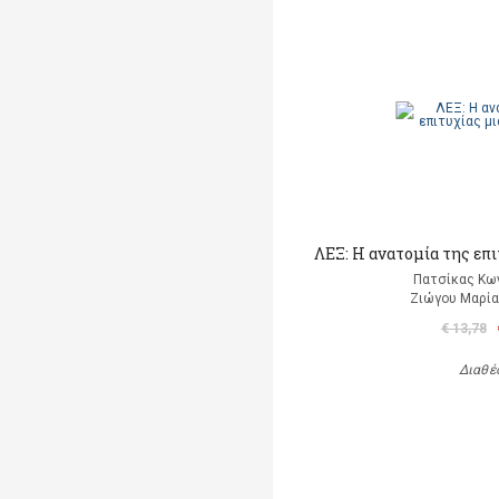
ΛΕΞ: Η ανατομία της επ
Πατσίκας Κω
Ζιώγου Μαρία 
€ 13,78
Διαθέ