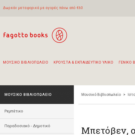
Δωρεάν μεταφορικά με αγορές πάνω από €60
ΜΟΥΣΙΚΟ ΒΙΒΛΙΟΠΩΛΕΙΟ
ΚΡΟΥΣΤΑ & ΕΚΠΑΙΔΕΥΤΙΚΟ ΥΛΙΚΟ
ΓΕΝΙΚΟ 
Προτάσεις - Σετ - Συνδυασμοί Βιβλίων
Πρωτότυποι Συνδυασμοί - Σετ δώρων για παιδιά
Για τα πρώτα μας βήματα στην κιθάρα
Το πιο διαδεδομένο σετ Boomwhackers
Περπατώντας στην παλιά πόλη της Λευκάδας
ΜΟΥΣΙΚΟ ΒΙΒΛΙΟΠΩΛΕΙΟ
Μουσικό Βιβλιοπωλείο
>
Ιστο
Ρεμπέτικο
Παραδοσιακό - Δημοτικό
Μπετόβεν, 