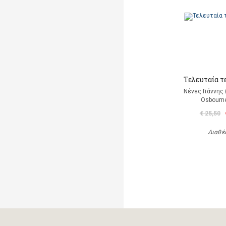
Τελευταία τ
Νένες Γιάννης
Osbourn
€ 25,50
Διαθέ