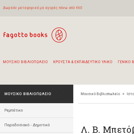
Δωρεάν μεταφορικά με αγορές πάνω από €60
ΜΟΥΣΙΚΟ ΒΙΒΛΙΟΠΩΛΕΙΟ
ΚΡΟΥΣΤΑ & ΕΚΠΑΙΔΕΥΤΙΚΟ ΥΛΙΚΟ
ΓΕΝΙΚΟ 
Προτάσεις - Σετ - Συνδυασμοί Βιβλίων
Πρωτότυποι Συνδυασμοί - Σετ δώρων για παιδιά
Για τα πρώτα μας βήματα στην κιθάρα
Το πιο διαδεδομένο σετ Boomwhackers
Περπατώντας στην παλιά πόλη της Λευκάδας
ΜΟΥΣΙΚΟ ΒΙΒΛΙΟΠΩΛΕΙΟ
Μουσικό Βιβλιοπωλείο
>
Ιστο
Ρεμπέτικο
Παραδοσιακό - Δημοτικό
Λ. Β. Μπετό