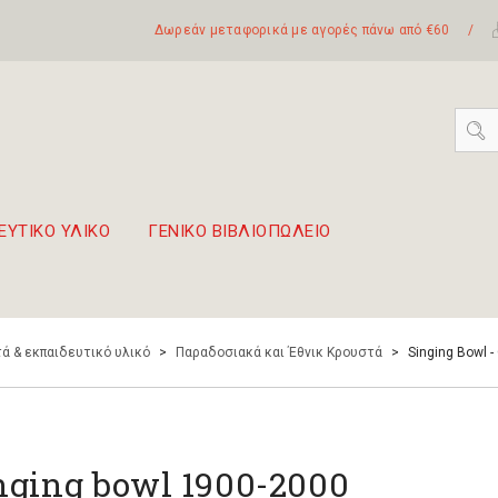
Δωρεάν μεταφορικά με αγορές πάνω από €60
/
ΕΥΤΙΚΟ ΥΛΙΚΟ
ΓΕΝΙΚΟ ΒΙΒΛΙΟΠΩΛΕΙΟ
 σετ Boomwhackers
πόλη της Λευκάδας
ά & εκπαιδευτικό υλικό
>
Παραδοσιακά και Έθνικ Κρουστά
>
Singing Bowl -
nging bowl 1900-2000