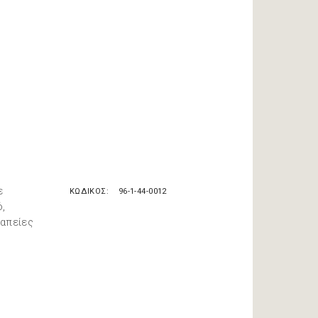
ε
ΚΩΔΙΚΟΣ
96-1-44-0012
ό,
ραπείες