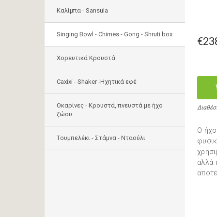
Καλίμπα - Sansula
Singing Bowl - Chimes - Gong - Shruti box
€23
Χορευτικά Κρουστά
Caxixi - Shaker -Ηχητικά εφέ
Οκαρίνες - Κρουστά, πνευστά με ήχο
Διαθέσ
ζώου
Ο ήχο
Tουμπελέκι - Στάμνα - Νταούλι
φυσικ
χρησι
αλλά 
αποτε