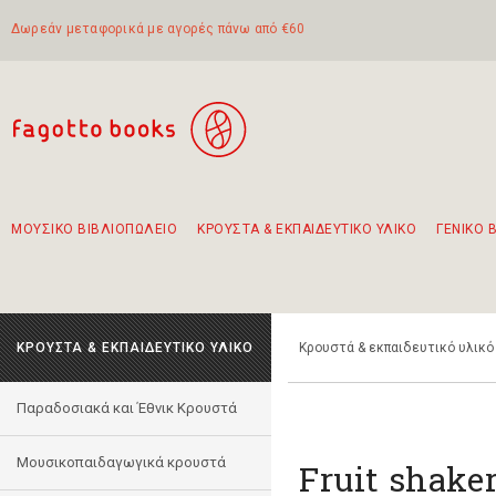
Δωρεάν μεταφορικά με αγορές πάνω από €60
ΜΟΥΣΙΚΟ ΒΙΒΛΙΟΠΩΛΕΙΟ
ΚΡΟΥΣΤΑ & ΕΚΠΑΙΔΕΥΤΙΚΟ ΥΛΙΚΟ
ΓΕΝΙΚΟ 
Προτάσεις - Σετ - Συνδυασμοί Βιβλίων
Πρωτότυποι Συνδυασμοί - Σετ δώρων για παιδιά
Για τα πρώτα μας βήματα στην κιθάρα
Το πιο διαδεδομένο σετ Boomwhackers
Περπατώντας στην παλιά πόλη της Λευκάδας
ΚΡΟΥΣΤΑ & ΕΚΠΑΙΔΕΥΤΙΚΟ ΥΛΙΚΟ
Κρουστά & εκπαιδευτικό υλικό
Παραδοσιακά και Έθνικ Κρουστά
Μουσικοπαιδαγωγικά κρουστά
Fruit shake