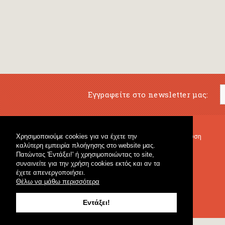
Εγγραφείτε στο newsletter μας:
Χρησιμοποιούμε cookies για να έχετε την
Μουσικό Βιβλιοπωλείο
Μουσική Εκπαίδευση
καλύτερη εμπειρία πλοήγησης στο website μας.
Κρουστά & Εκπαιδευτικό Υλικό
Fagotto Blog
Πατώντας 'Εντάξει!' ή χρησιμοποιώντας το site,
Γενικό Βιβλιοπωλείο
συναινείτε για την χρήση cookies εκτός και αν τα
έχετε απενεργοποιήσει.
Θέλω να μάθω περισσότερα
Εντάξει!