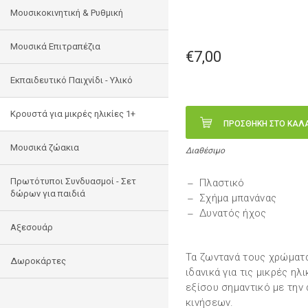
Μουσικοκινητική & Ρυθμική
Μουσικά Επιτραπέζια
€7,00
Εκπαιδευτικό Παιχνίδι - Υλικό
Κρουστά για μικρές ηλικίες 1+
ΠΡΟΣΘΗΚΗ ΣΤΟ ΚΑΛ
Mουσικά ζώακια
Διαθέσιμο
Πρωτότυποι Συνδυασμοί - Σετ
Πλαστικό
δώρων για παιδιά
Σχήμα μπανάνας
Δυνατός ήχος
Αξεσουάρ
Τα ζωντανά τους χρώματα
Δωροκάρτες
ιδανικά για τις μικρές ηλ
εξίσου σημαντικό με την
κινήσεων.