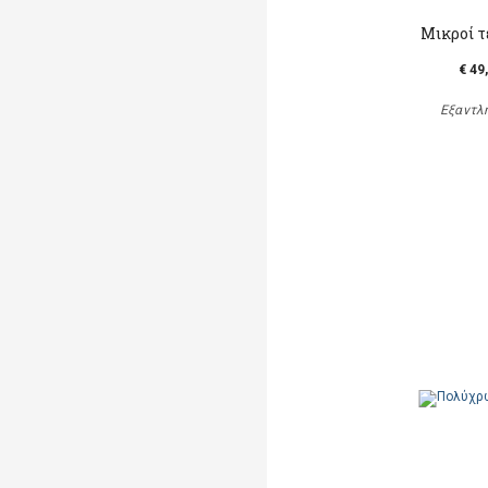
Μικροί τ
€ 49
Εξαντλ