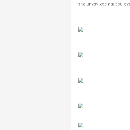
της μηχανικής και τoυ σχ