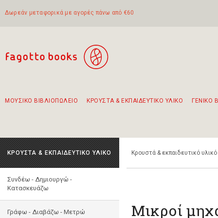
Δωρεάν μεταφορικά με αγορές πάνω από €60
ΜΟΥΣΙΚΟ ΒΙΒΛΙΟΠΩΛΕΙΟ
ΚΡΟΥΣΤΑ & ΕΚΠΑΙΔΕΥΤΙΚΟ ΥΛΙΚΟ
ΓΕΝΙΚΟ 
Προτάσεις - Σετ - Συνδυασμοί Βιβλίων
Πρωτότυποι Συνδυασμοί - Σετ δώρων για παιδιά
Για τα πρώτα μας βήματα στην κιθάρα
Το πιο διαδεδομένο σετ Boomwhackers
Περπατώντας στην παλιά πόλη της Λευκάδας
ΚΡΟΥΣΤΑ & ΕΚΠΑΙΔΕΥΤΙΚΟ ΥΛΙΚΟ
Κρουστά & εκπαιδευτικό υλικό
Συνδέω - Δημιουργώ -
Kατασκευάζω
Μικροί μηχ
Γράφω - Διαβάζω - Μετρώ