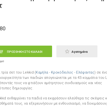
τ
,80
ΠΡΟΣΘΗΚΗ ΣΤΟ ΚΑΛΑΘΙ
Αγαπημένα
ιμο
α τρία σετ του Lekkid (
Καμήλα
-
Κροκόδειλος
-
Ελέφαντας
) σε έν
ιουργικότητα των παιδιών απογειώνεται με τα 43 κομμάτια του 
έποντάς τους να φτιάξουν αμέτρητους συνδυασμούς και νέες
τυπες δημιουργίες.
kkid ενθαρρύνει τα παιδιά να εκφράσουν ελεύθερα τις σκέψεις κ
σθήματά τους, να εξερευνήσουν με ενθουσιασμό, να δοκιμάσουν,