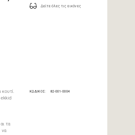
Δείτε όλες τις εικόνες
α κουτί.
ΚΩΔΙΚΟΣ
82-001-0004
Lekkid
αι τα
 να