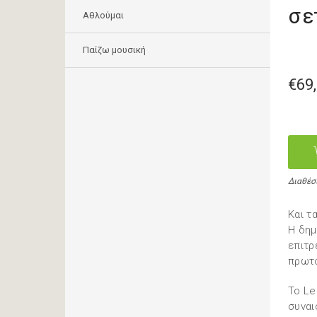
σε
Αθλούμαι
Παίζω μουσική
€69
Διαθέσ
Kαι τ
Η δημ
επιτρ
πρωτό
Το Le
συναι