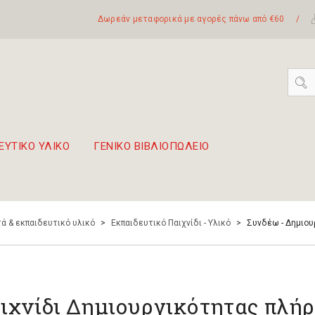
Δωρεάν μεταφορικά με αγορές πάνω από €60
/
ΕΥΤΙΚΟ ΥΛΙΚΟ
ΓΕΝΙΚΟ ΒΙΒΛΙΟΠΩΛΕΙΟ
 σετ Boomwhackers
πόλη της Λευκάδας
ά & εκπαιδευτικό υλικό
>
Εκπαιδευτικό Παιχνίδι - Υλικό
>
Συνδέω - Δημιο
ιχνίδι Δημιουργικότητας πλήρ