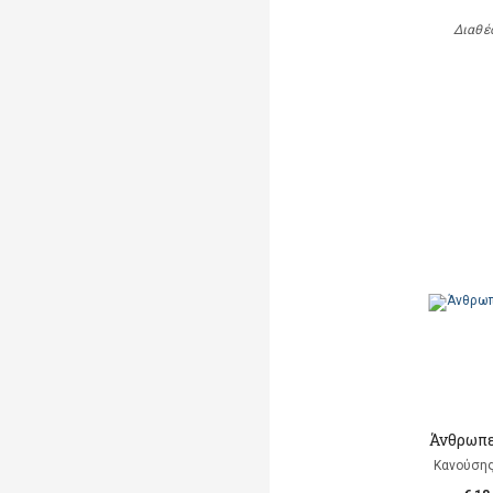
Διαθέ
Άνθρωπε
Κανούση