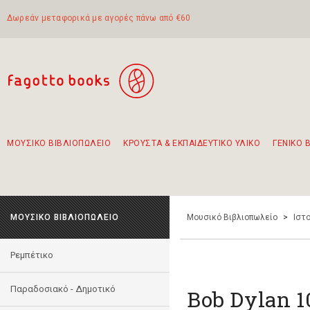
Δωρεάν μεταφορικά με αγορές πάνω από €60
ΜΟΥΣΙΚΟ ΒΙΒΛΙΟΠΩΛΕΙΟ
ΚΡΟΥΣΤΑ & ΕΚΠΑΙΔΕΥΤΙΚΟ ΥΛΙΚΟ
ΓΕΝΙΚΟ 
Προτάσεις - Σετ - Συνδυασμοί Βιβλίων
Πρωτότυποι Συνδυασμοί - Σετ δώρων για παιδιά
Για τα πρώτα μας βήματα στην κιθάρα
Το πιο διαδεδομένο σετ Boomwhackers
Περπατώντας στην παλιά πόλη της Λευκάδας
ΜΟΥΣΙΚΟ ΒΙΒΛΙΟΠΩΛΕΙΟ
Μουσικό Βιβλιοπωλείο
>
Ιστο
Ρεμπέτικο
Παραδοσιακό - Δημοτικό
Bob Dylan 1