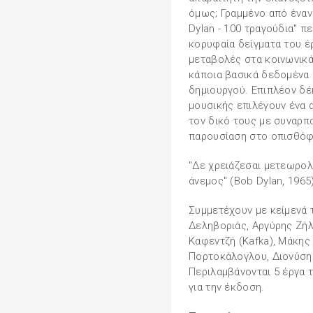
όμως; Γραμμένο από έναν
Dylan - 100 τραγούδια" π
κορυφαία δείγματα του έρ
μεταβολές στα κοινωνικά 
κάποια βασικά δεδομένα
δημιουργού. Επιπλέον δ
μουσικής επιλέγουν ένα α
τον δικό τους με συναρπ
παρουσίαση στο οπισθόφ
"Δε χρειάζεσαι μετεωρολ
άνεμος" (Bob Dylan, 1965
Συμμετέχουν με κείμενά 
Δεληβοριάς, Αργύρης Ζήλ
Καφεντζή (Kafka), Μάκης 
Πορτοκάλογλου, Διονύση
Περιλαμβάνονται 5 έργα τ
για την έκδοση.