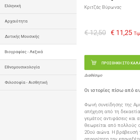
Ελληνική
Κριτζάς Βύρωνας
Αρχαιότητα
€ 12,50
€ 11,25
Τι
Δυτικής Μουσικής
Βιογραφίες - Λεξικά
ΠΡΟΣΘΗΚΗ ΣΤΟ ΚΑΛ
Εθνομουσικολογία
Διαθέσιμο
Φιλοσοφία - Αισθητική
Οι ιστορίες πίσω από α
Φωνή συνείδησης της Αμε
απήχηση από τη δεκαετία
γεμάτος αντιφάσεις και 
θεωρείται από πολλούς 
20ού αιώνα. Η βράβευσή 
απαραίτητη την επανεξέτ