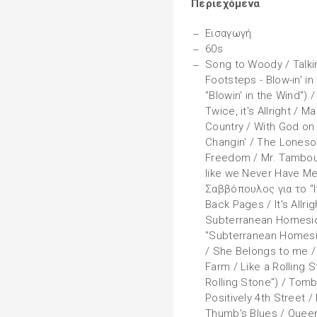
Περιεχόμενα
Εισαγωγή
60s
Song to Woody / Talki
Footsteps - Blow-in' i
"Blowin' in the Wind") 
Twice, it's Allright / M
Country / With God on 
Changin' / The Loneso
Freedom / Mr. Tambour
like we Never Have Met
Σαββόπουλος για το "It
Back Pages / It's Allrig
Subterranean Homesick
"Subterranean Homesic
/ She Belongs to me / 
Farm / Like a Rolling 
Rolling Stone") / Tom
Positively 4th Street /
Thumb's Blues / Queen