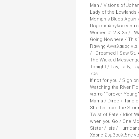
Man / Visions of Joha
Lady of the Lowlands /
Memphis Blues Again /
Πορτοκάλογλου για το 
Women #12 & 35 / I Wan
Going Nowhere / This W
Γιάννης Αγγελάκας για 
/ I Dreamed I Saw St. 
The Wicked Messenger 
Tonight / Lay, Lady, Lay
70s
If not for you / Sign 
Watching the River F
για το "Forever Young"
Mama / Dirge / Tangled
Shelter from the Storm
Twist of Fate / Idiot
when you Go / One Mor
Sister / Isis / Hurric
Χάρης Συμβουλίδης για