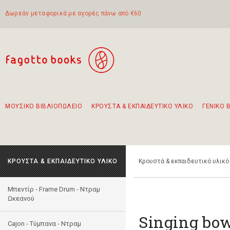
Δωρεάν μεταφορικά με αγορές πάνω από €60
ΜΟΥΣΙΚΟ ΒΙΒΛΙΟΠΩΛΕΙΟ
ΚΡΟΥΣΤΑ & ΕΚΠΑΙΔΕΥΤΙΚΟ ΥΛΙΚΟ
ΓΕΝΙΚΟ 
Προτάσεις - Σετ - Συνδυασμοί Βιβλίων
Πρωτότυποι Συνδυασμοί - Σετ δώρων για παιδιά
Για τα πρώτα μας βήματα στην κιθάρα
Το πιο διαδεδομένο σετ Boomwhackers
Περπατώντας στην παλιά πόλη της Λευκάδας
ΚΡΟΥΣΤΑ & ΕΚΠΑΙΔΕΥΤΙΚΟ ΥΛΙΚΟ
Κρουστά & εκπαιδευτικό υλικό
Μπεντίρ - Frame Drum - Ντραμ
Ωκεανού
Singing bow
Cajon - Τύμπανα - Ντραμ