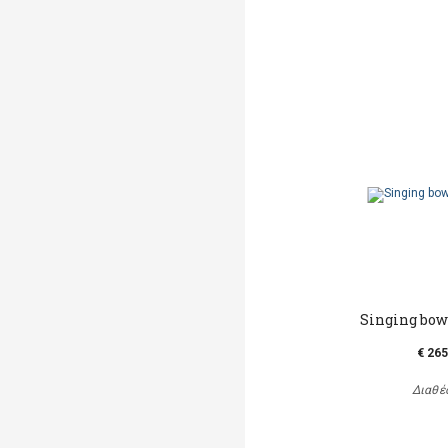
Singing bow
€ 265
Διαθέ