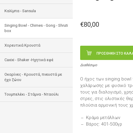
Καλίμπα - Sansula
€80,00
Singing Bowl - Chimes - Gong - Shruti
box
Χορευτικά Κρουστά
ΠΡΟΣΘΗΚΗ ΣΤΟ ΚΑΛ
Caxixi - Shaker -Ηχητικά εφέ
Διαθέσιμο
Οκαρίνες - Κρουστά, πνευστά με
Ο ήχος των singing bowl
ήχο ζώου
χαλάρωσης με φυσικό τρ
τους για διαλογισμό, χρη
Tουμπελέκι - Στάμνα - Νταούλι
στρες, στις ολιστικές θε
πλούσια αρμονική τους χ
Κράμα μετάλλων
Βάρος: 401-500γρ