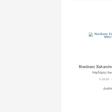
Νικόλαος Χαλικιό
Καρδάμης Κω
€ 28,00
Διαθέ