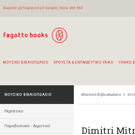
Δωρεάν μεταφορικά με αγορές πάνω από €60
ΜΟΥΣΙΚΟ ΒΙΒΛΙΟΠΩΛΕΙΟ
ΚΡΟΥΣΤΑ & ΕΚΠΑΙΔΕΥΤΙΚΟ ΥΛΙΚΟ
ΓΕΝΙΚΟ 
Προτάσεις - Σετ - Συνδυασμοί Βιβλίων
Πρωτότυποι Συνδυασμοί - Σετ δώρων για παιδιά
Για τα πρώτα μας βήματα στην κιθάρα
Το πιο διαδεδομένο σετ Boomwhackers
Περπατώντας στην παλιά πόλη της Λευκάδας
ΜΟΥΣΙΚΟ ΒΙΒΛΙΟΠΩΛΕΙΟ
Μουσικό Βιβλιοπωλείο
>
Ιστο
Ρεμπέτικο
Παραδοσιακό - Δημοτικό
Dimitri Mit