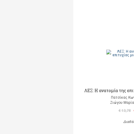
ΛΕΞ: Η ανατομία της επ
Πατσίκας Κω
Ζιώγου Μαρία 
€ 13,78
Διαθέ