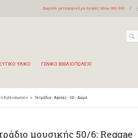
Δωρεάν μεταφορικά με αγορές πάνω από €60
/
ΕΥΤΙΚΟ ΥΛΙΚΟ
ΓΕΝΙΚΟ ΒΙΒΛΙΟΠΩΛΕΙΟ
 σετ Boomwhackers
πόλη της Λευκάδας
ό Βιβλιοπωλείο
>
Τετράδια - Αφίσες - CD - Δώρα
τράδιο μουσικής 50/6: Reggae