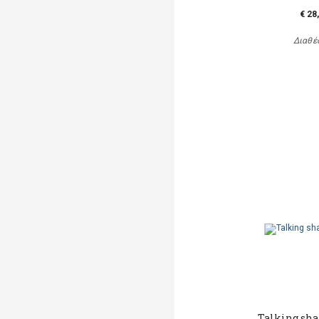
€ 28
Διαθέ
Talking sha