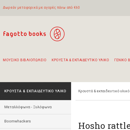
Δωρεάν μεταφορικά με αγορές πάνω από €60
ΜΟΥΣΙΚΟ ΒΙΒΛΙΟΠΩΛΕΙΟ
ΚΡΟΥΣΤΑ & ΕΚΠΑΙΔΕΥΤΙΚΟ ΥΛΙΚΟ
ΓΕΝΙΚΟ 
Προτάσεις - Σετ - Συνδυασμοί Βιβλίων
Πρωτότυποι Συνδυασμοί - Σετ δώρων για παιδιά
Για τα πρώτα μας βήματα στην κιθάρα
Το πιο διαδεδομένο σετ Boomwhackers
Περπατώντας στην παλιά πόλη της Λευκάδας
ΚΡΟΥΣΤΑ & ΕΚΠΑΙΔΕΥΤΙΚΟ ΥΛΙΚΟ
Κρουστά & εκπαιδευτικό υλικό
Mεταλλόφωνα - Ξυλόφωνα
Boomwhackers
Hosho rattl