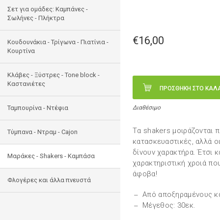
Σετ για ομάδες: Καμπάνες -
Σωλήνες - Πλήκτρα
€16,00
Κουδουνάκια - Τρίγωνα - Πιατίνια -
Κουρτίνα
Κλάβες - Ξύστρες - Tone block -
Καστανιέτες
ΠΡΟΣΘΗΚΗ ΣΤΟ ΚΑΛ
Ταμπουρίνα - Ντέφια
Διαθέσιμο
Tα shakers μοιράζονται π
Τύμπανα - Ντραμ - Cajon
κατασκευαστικές, αλλά οι
δίνουν χαρακτήρα. Έτσι κα
Μαράκες - Shakers - Kαμπάσα
χαρακτηριστική χροιά που
άφοβα!
Φλογέρες και άλλα πνευστά
Από αποξηραμένους κ
Μέγεθος: 30εκ.