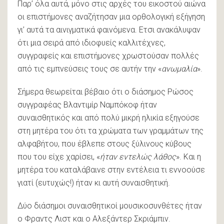
Παρ’ όλα αυτά, μόνο στις αρχές του εικοστού αιώνα
οι επιστήμονες αναζήτησαν μια ορθολογική εξήγηση
γι’ αυτά τα αινιγματικά φαινόμενα. Ετσι ανακάλυψαν
ότι μια σειρά από ιδιοφυείς καλλιτέχνες,
συγγραφείς και επιστήμονες χρωστούσαν πολλές
από τις εμπνεύσεις τους σε αυτήν την «
ανωμαλία
».
Σήμερα θεωρείται βέβαιο ότι ο διάσημος Ρώσος
συγγραφέας Βλαντιμίρ Ναμπόκοφ ήταν
συναισθητικός και από πολύ μικρή ηλικία εξηγούσε
στη μητέρα του ότι τα χρώματα των γραμμάτων της
αλφαβήτου, που έβλεπε στους ξύλινους κύβους
που του είχε χαρίσει, «
ήταν εντελώς λάθος
». Και η
μητέρα του καταλάβαινε στην εντέλεια τι εννοούσε
γιατί (ευτυχώς!) ήταν κι αυτή συναισθητική.
Δύο διάσημοι συναισθητικοί μουσικοσυνθέτες ήταν
ο Φραντς Λιστ και ο Αλεξάντερ Σκριάμπιν.