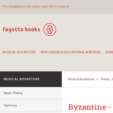
Free shipping on all orders over €60 in Greece
MUSICAL BOOKSTORE
PERCUSSION & EDUCATIONAL MATERIAL
GEN
Suggestions - Sets - Book Combinations
Educational material for exercise in rhythm
Unique combinations - Gift Sets for Kids
Smirneika and pireotika rembetika
Hand-crafted hand drum 45cm
Α Walk through Lefkada's old town
MUSICAL BOOKSTORE
Musical Bookstore
>
Theory -
Basic Theory
Byzantine -
Harmony