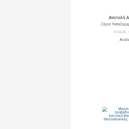
Ανατολή 
Ζάχος Παπαζαχαρ
€ 12,72
Avail