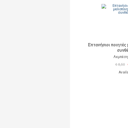
Επτανήσιοι ποιητές
συνθ
Λεμπέση
€ 8,50
Avail