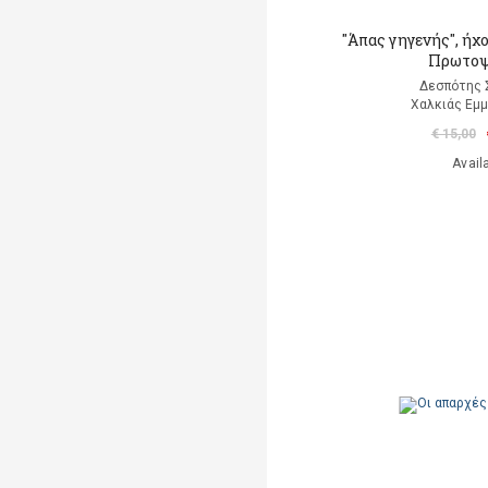
"Άπας γηγενής", ήχο
Πρωτοψ
Δεσπότης
Χαλκιάς Εμμ
€ 15,00
Avail