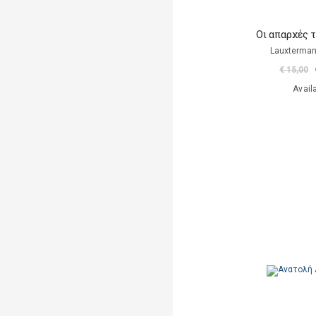
Οι απαρχές 
Lauxterman
€ 15,00
Avail