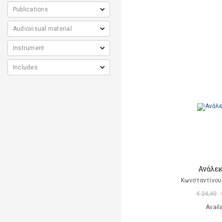
Ανάλεκ
Κωνσταντίνου 
€ 24,40
Avail