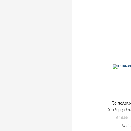
Το παλαι
Χατζημιχελάκ
€ 16,00
Avail