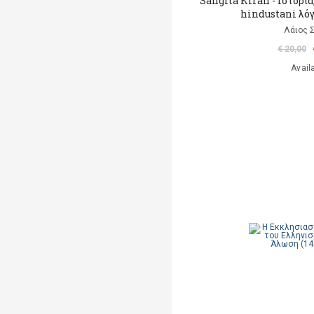
Sangita Kiran - Ιστορία
hindustani λό
Λάιος 
€ 20,00
Avail