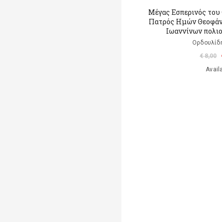
Μέγας Εσπερινός του
Πατρός Ημών Θεοφάνο
Ιωαννίνων πολι
Ορδουλίδη
€ 8,00
Avail